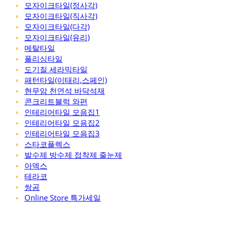
모자이크타일(정사각)
모자이크타일(직사각)
모자이크타일(다각)
모자이크타일(유리)
메탈타일
폴리싱타일
도기질 세라믹타일
패턴타일(이태리,스페인)
현무암 천연석 바닥석재
콘크리트블럭 와편
인테리어타일 모음집1
인테리어타일 모음집2
인테리어타일 모음집3
스타코플렉스
발수제 방수제 접착제 줄눈제
아덱스
테라코
쌍곰
Online Store 특가세일