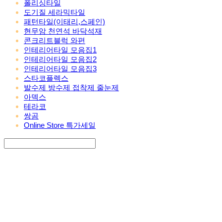
폴리싱타일
도기질 세라믹타일
패턴타일(이태리,스페인)
현무암 천연석 바닥석재
콘크리트블럭 와편
인테리어타일 모음집1
인테리어타일 모음집2
인테리어타일 모음집3
스타코플렉스
발수제 방수제 접착제 줄눈제
아덱스
테라코
쌍곰
Online Store 특가세일
Search
검색
Log In
로그인
Cart
장바구니