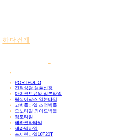
하다건재
PORTFOLIO
견적상담 샘플신청
아이코트료와 일본타일
릭실이낙스 일본타일
고벽돌타일 조적벽돌
모노타일 와이드벽돌
점토타일
테라코타타일
세라믹타일
포세린타일18T20T