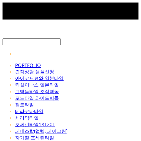
PORTFOLIO
견적상담 샘플신청
아이코트료와 일본타일
릭실이낙스 일본타일
고벽돌타일 조적벽돌
모노타일 와이드벽돌
점토타일
테라코타타일
세라믹타일
포세린타일18T20T
페데스탈(업텍, 페이그란)
자기질 포세린타일