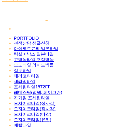
PORTFOLIO
견적상담 샘플신청
아이코트료와 일본타일
릭실이낙스 일본타일
고벽돌타일 조적벽돌
모노타일 와이드벽돌
점토타일
테라코타타일
세라믹타일
포세린타일18T20T
페데스탈(업텍, 페이그란)
자기질 포세린타일
모자이크타일(정사각)
모자이크타일(직사각)
모자이크타일(다각)
모자이크타일(유리)
메탈타일