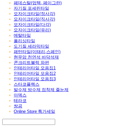
페데스탈(업텍, 페이그란)
자기질 포세린타일
모자이크타일(정사각)
모자이크타일(직사각)
모자이크타일(다각)
모자이크타일(유리)
메탈타일
폴리싱타일
도기질 세라믹타일
패턴타일(이태리,스페인)
현무암 천연석 바닥석재
콘크리트블럭 와편
인테리어타일 모음집1
인테리어타일 모음집2
인테리어타일 모음집3
스타코플렉스
발수제 방수제 접착제 줄눈제
아덱스
테라코
쌍곰
Online Store 특가세일
Search
검색