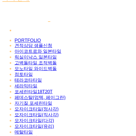
PORTFOLIO
견적상담 샘플신청
아이코트료와 일본타일
릭실이낙스 일본타일
고벽돌타일 조적벽돌
모노타일 와이드벽돌
점토타일
테라코타타일
세라믹타일
포세린타일18T20T
페데스탈(업텍, 페이그란)
자기질 포세린타일
모자이크타일(정사각)
모자이크타일(직사각)
모자이크타일(다각)
모자이크타일(유리)
메탈타일