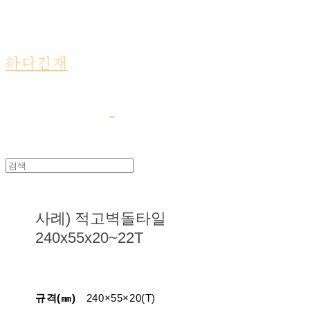
하다건재
사례) 적고벽돌타일
240x55x20~22T
규격(㎜)
240×55×20(T)