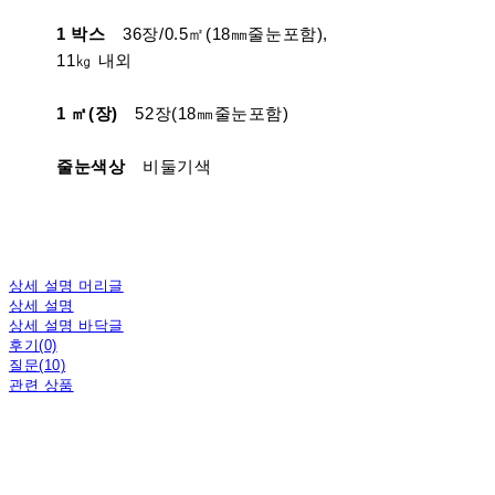
1 박스
36장/0.5㎡(18㎜줄눈포함),
11㎏ 내외
1 ㎡(장)
52장(18㎜줄눈포함)
줄눈색상
비둘기색
상세 설명 머리글
상세 설명
상세 설명 바닥글
후기(0)
질문(10)
관련 상품