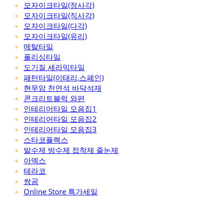
모자이크타일(정사각)
모자이크타일(직사각)
모자이크타일(다각)
모자이크타일(유리)
메탈타일
폴리싱타일
도기질 세라믹타일
패턴타일(이태리,스페인)
현무암 천연석 바닥석재
콘크리트블럭 와편
인테리어타일 모음집1
인테리어타일 모음집2
인테리어타일 모음집3
스타코플렉스
발수제 방수제 접착제 줄눈제
아덱스
테라코
쌍곰
Online Store 특가세일