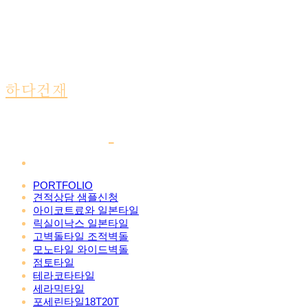
하다건재
PORTFOLIO
견적상담 샘플신청
아이코트료와 일본타일
릭실이낙스 일본타일
고벽돌타일 조적벽돌
모노타일 와이드벽돌
점토타일
테라코타타일
세라믹타일
포세린타일18T20T