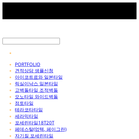
PORTFOLIO
견적상담 샘플신청
아이코트료와 일본타일
릭실이낙스 일본타일
고벽돌타일 조적벽돌
모노타일 와이드벽돌
점토타일
테라코타타일
세라믹타일
포세린타일18T20T
페데스탈(업텍, 페이그란)
자기질 포세린타일