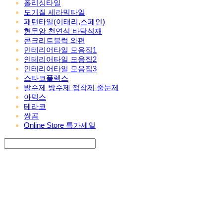
폴리싱타일
도기질 세라믹타일
패턴타일(이태리,스페인)
현무암 천연석 바닥석재
콘크리트블럭 와편
인테리어타일 모음집1
인테리어타일 모음집2
인테리어타일 모음집3
스타코플렉스
발수제 방수제 접착제 줄눈제
아덱스
테라코
쌍곰
Online Store 특가세일
Search
검색
Log In
로그인
Cart
장바구니