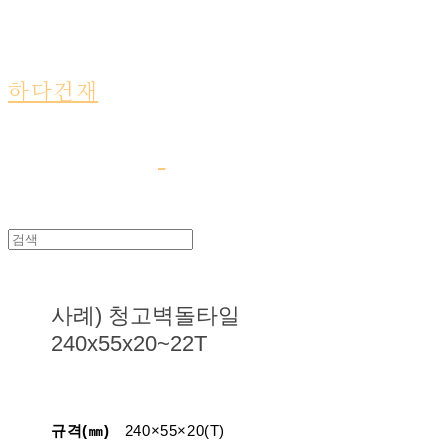
하다건재
사례) 청고벽돌타일
240x55x20~22T
규격(㎜)
240×55×20(T)