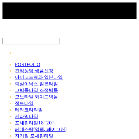
PORTFOLIO
견적상담 샘플신청
아이코트료와 일본타일
릭실이낙스 일본타일
고벽돌타일 조적벽돌
모노타일 와이드벽돌
점토타일
테라코타타일
세라믹타일
포세린타일18T20T
페데스탈(업텍, 페이그란)
자기질 포세린타일