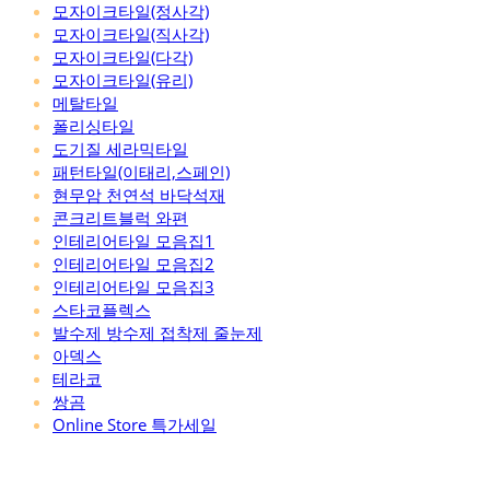
모자이크타일(정사각)
모자이크타일(직사각)
모자이크타일(다각)
모자이크타일(유리)
메탈타일
폴리싱타일
도기질 세라믹타일
패턴타일(이태리,스페인)
현무암 천연석 바닥석재
콘크리트블럭 와편
인테리어타일 모음집1
인테리어타일 모음집2
인테리어타일 모음집3
스타코플렉스
발수제 방수제 접착제 줄눈제
아덱스
테라코
쌍곰
Online Store 특가세일