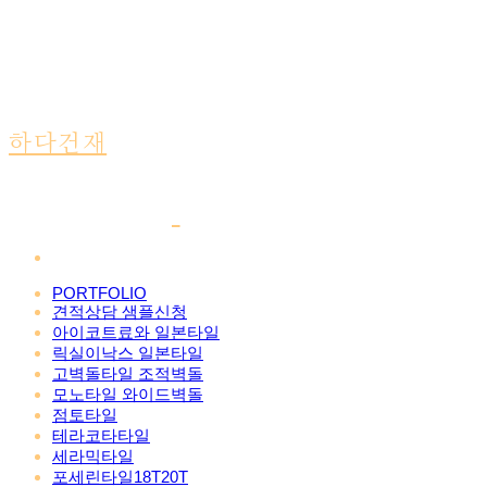
하다건재
PORTFOLIO
견적상담 샘플신청
아이코트료와 일본타일
릭실이낙스 일본타일
고벽돌타일 조적벽돌
모노타일 와이드벽돌
점토타일
테라코타타일
세라믹타일
포세린타일18T20T