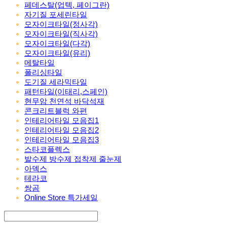
페데스탈(업텍, 페이그란)
자기질 포세린타일
모자이크타일(정사각)
모자이크타일(직사각)
모자이크타일(다각)
모자이크타일(유리)
메탈타일
폴리싱타일
도기질 세라믹타일
패턴타일(이태리,스페인)
현무암 천연석 바닥석재
콘크리트블럭 와편
인테리어타일 모음집1
인테리어타일 모음집2
인테리어타일 모음집3
스타코플렉스
발수제 방수제 접착제 줄눈제
아덱스
테라코
쌍곰
Online Store 특가세일
Search
검색