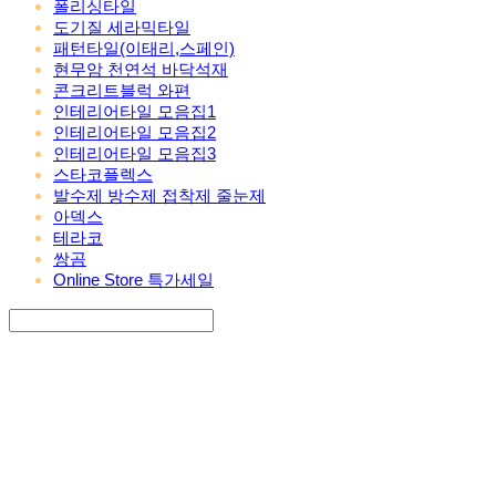
폴리싱타일
도기질 세라믹타일
패턴타일(이태리,스페인)
현무암 천연석 바닥석재
콘크리트블럭 와편
인테리어타일 모음집1
인테리어타일 모음집2
인테리어타일 모음집3
스타코플렉스
발수제 방수제 접착제 줄눈제
아덱스
테라코
쌍곰
Online Store 특가세일
Search
검색
Log In
로그인
Cart
장바구니