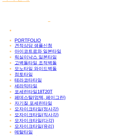
PORTFOLIO
견적상담 샘플신청
아이코트료와 일본타일
릭실이낙스 일본타일
고벽돌타일 조적벽돌
모노타일 와이드벽돌
점토타일
테라코타타일
세라믹타일
포세린타일18T20T
페데스탈(업텍, 페이그란)
자기질 포세린타일
모자이크타일(정사각)
모자이크타일(직사각)
모자이크타일(다각)
모자이크타일(유리)
메탈타일