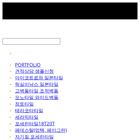
PORTFOLIO
견적상담 샘플신청
아이코트료와 일본타일
릭실이낙스 일본타일
고벽돌타일 조적벽돌
모노타일 와이드벽돌
점토타일
테라코타타일
세라믹타일
포세린타일18T20T
페데스탈(업텍, 페이그란)
자기질 포세린타일