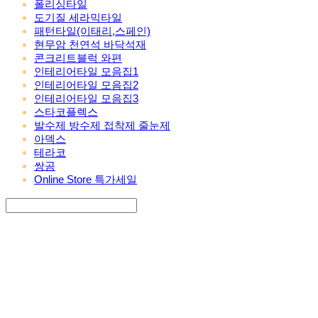
폴리싱타일
도기질 세라믹타일
패턴타일(이태리,스페인)
현무암 천연석 바닥석재
콘크리트블럭 와편
인테리어타일 모음집1
인테리어타일 모음집2
인테리어타일 모음집3
스타코플렉스
발수제 방수제 접착제 줄눈제
아덱스
테라코
쌍곰
Online Store 특가세일
Search
검색
Log In
로그인
Cart
장바구니