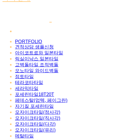
PORTFOLIO
견적상담 샘플신청
아이코트료와 일본타일
릭실이낙스 일본타일
고벽돌타일 조적벽돌
모노타일 와이드벽돌
점토타일
테라코타타일
세라믹타일
포세린타일18T20T
페데스탈(업텍, 페이그란)
자기질 포세린타일
모자이크타일(정사각)
모자이크타일(직사각)
모자이크타일(다각)
모자이크타일(유리)
메탈타일