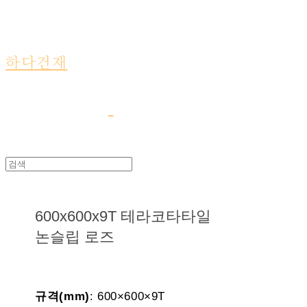
하다건재
600x600x9T 테라코타타일
논슬립 로즈
규격(mm)
: 600×600×9T