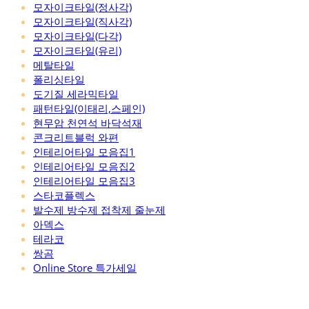
모자이크타일(정사각)
모자이크타일(직사각)
모자이크타일(다각)
모자이크타일(유리)
메탈타일
폴리싱타일
도기질 세라믹타일
패턴타일(이태리,스페인)
현무암 천연석 바닥석재
콘크리트블럭 와편
인테리어타일 모음집1
인테리어타일 모음집2
인테리어타일 모음집3
스타코플렉스
발수제 방수제 접착제 줄눈제
아덱스
테라코
쌍곰
Online Store 특가세일