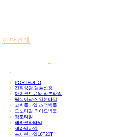
하다건재
PORTFOLIO
견적상담 샘플신청
아이코트료와 일본타일
릭실이낙스 일본타일
고벽돌타일 조적벽돌
모노타일 와이드벽돌
점토타일
테라코타타일
세라믹타일
포세린타일18T20T