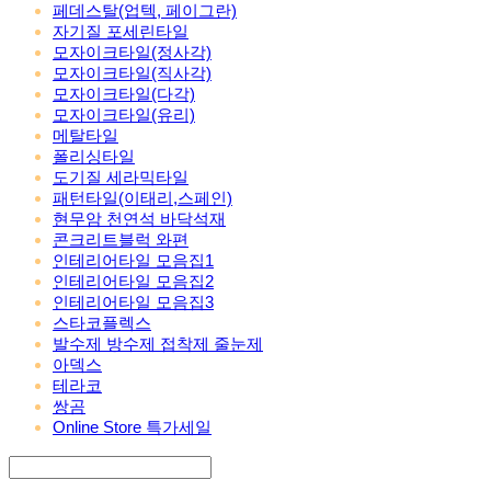
페데스탈(업텍, 페이그란)
자기질 포세린타일
모자이크타일(정사각)
모자이크타일(직사각)
모자이크타일(다각)
모자이크타일(유리)
메탈타일
폴리싱타일
도기질 세라믹타일
패턴타일(이태리,스페인)
현무암 천연석 바닥석재
콘크리트블럭 와편
인테리어타일 모음집1
인테리어타일 모음집2
인테리어타일 모음집3
스타코플렉스
발수제 방수제 접착제 줄눈제
아덱스
테라코
쌍곰
Online Store 특가세일
Search
검색