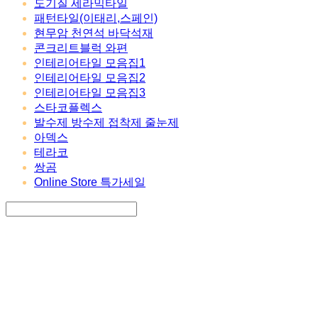
도기질 세라믹타일
패턴타일(이태리,스페인)
현무암 천연석 바닥석재
콘크리트블럭 와편
인테리어타일 모음집1
인테리어타일 모음집2
인테리어타일 모음집3
스타코플렉스
발수제 방수제 접착제 줄눈제
아덱스
테라코
쌍곰
Online Store 특가세일
Search
검색
Log In
로그인
Cart
장바구니