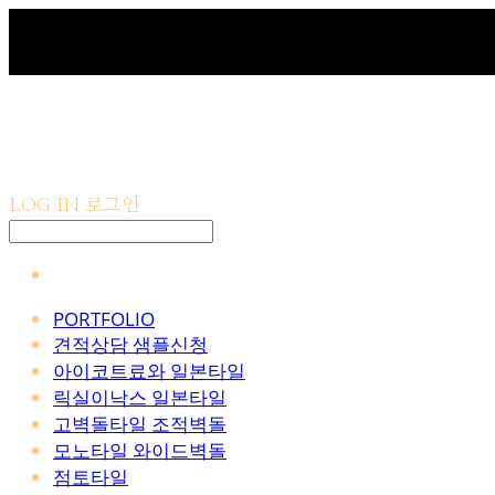
LOG IN
로그인
PORTFOLIO
견적상담 샘플신청
아이코트료와 일본타일
릭실이낙스 일본타일
고벽돌타일 조적벽돌
모노타일 와이드벽돌
점토타일