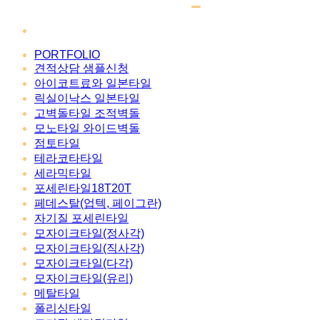
PORTFOLIO
견적상담 샘플신청
아이코트료와 일본타일
릭실이낙스 일본타일
고벽돌타일 조적벽돌
모노타일 와이드벽돌
점토타일
테라코타타일
세라믹타일
포세린타일18T20T
페데스탈(업텍, 페이그란)
자기질 포세린타일
모자이크타일(정사각)
모자이크타일(직사각)
모자이크타일(다각)
모자이크타일(유리)
메탈타일
폴리싱타일