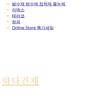
발수제 방수제 접착제 줄눈제
아덱스
테라코
쌍곰
Online Store 특가세일
하다건재