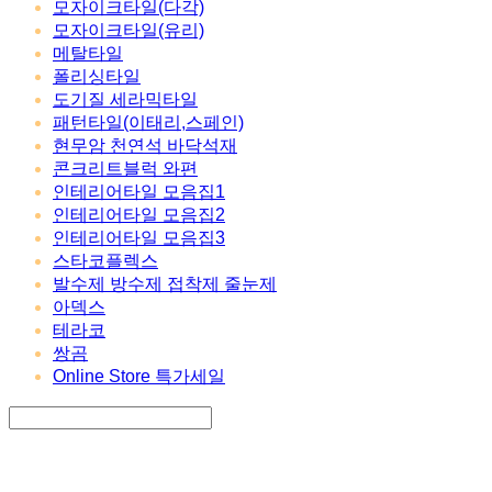
모자이크타일(다각)
모자이크타일(유리)
메탈타일
폴리싱타일
도기질 세라믹타일
패턴타일(이태리,스페인)
현무암 천연석 바닥석재
콘크리트블럭 와편
인테리어타일 모음집1
인테리어타일 모음집2
인테리어타일 모음집3
스타코플렉스
발수제 방수제 접착제 줄눈제
아덱스
테라코
쌍곰
Online Store 특가세일
Search
검색
Log In
로그인
Cart
장바구니