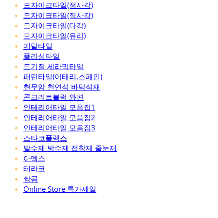
모자이크타일(정사각)
모자이크타일(직사각)
모자이크타일(다각)
모자이크타일(유리)
메탈타일
폴리싱타일
도기질 세라믹타일
패턴타일(이태리,스페인)
현무암 천연석 바닥석재
콘크리트블럭 와편
인테리어타일 모음집1
인테리어타일 모음집2
인테리어타일 모음집3
스타코플렉스
발수제 방수제 접착제 줄눈제
아덱스
테라코
쌍곰
Online Store 특가세일