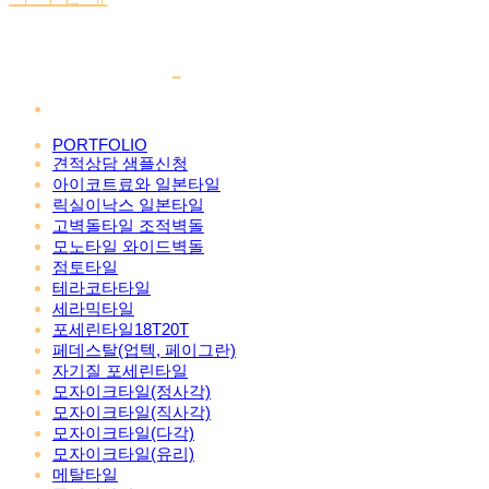
PORTFOLIO
견적상담 샘플신청
아이코트료와 일본타일
릭실이낙스 일본타일
고벽돌타일 조적벽돌
모노타일 와이드벽돌
점토타일
테라코타타일
세라믹타일
포세린타일18T20T
페데스탈(업텍, 페이그란)
자기질 포세린타일
모자이크타일(정사각)
모자이크타일(직사각)
모자이크타일(다각)
모자이크타일(유리)
메탈타일