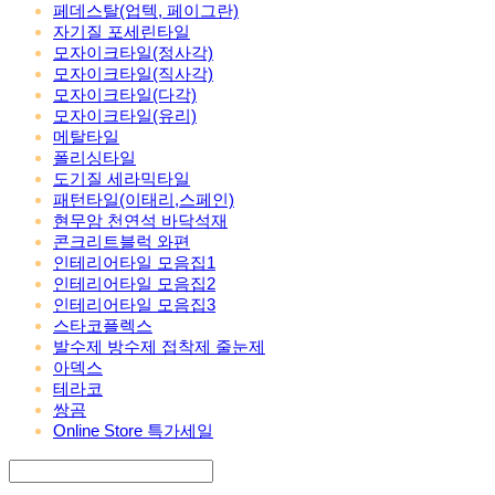
페데스탈(업텍, 페이그란)
자기질 포세린타일
모자이크타일(정사각)
모자이크타일(직사각)
모자이크타일(다각)
모자이크타일(유리)
메탈타일
폴리싱타일
도기질 세라믹타일
패턴타일(이태리,스페인)
현무암 천연석 바닥석재
콘크리트블럭 와편
인테리어타일 모음집1
인테리어타일 모음집2
인테리어타일 모음집3
스타코플렉스
발수제 방수제 접착제 줄눈제
아덱스
테라코
쌍곰
Online Store 특가세일
Search
검색