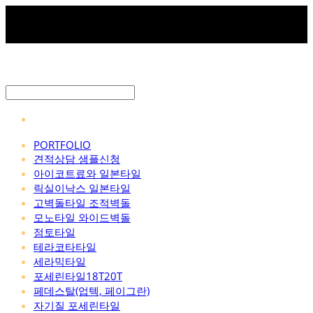
PORTFOLIO
견적상담 샘플신청
아이코트료와 일본타일
릭실이낙스 일본타일
고벽돌타일 조적벽돌
모노타일 와이드벽돌
점토타일
테라코타타일
세라믹타일
포세린타일18T20T
페데스탈(업텍, 페이그란)
자기질 포세린타일