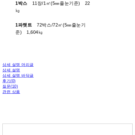
1박스
11장/1㎡(5㎜줄눈기준) 22
㎏
1파렛트
72박스/72㎡(5㎜줄눈기
준) 1,604㎏
상세 설명 머리글
상세 설명
상세 설명 바닥글
후기(0)
질문(10)
관련 상품