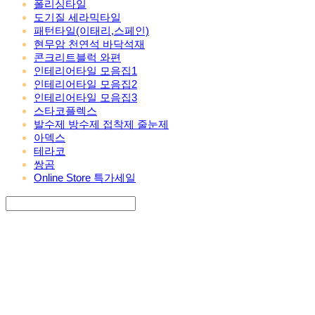
폴리싱타일
도기질 세라믹타일
패턴타일(이태리,스페인)
현무암 천연석 바닥석재
콘크리트블럭 와편
인테리어타일 모음집1
인테리어타일 모음집2
인테리어타일 모음집3
스타코플렉스
발수제 방수제 접착제 줄눈제
아덱스
테라코
쌍곰
Online Store 특가세일
Search
검색
Log In
로그인
Cart
장바구니