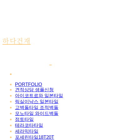
하다건재
PORTFOLIO
견적상담 샘플신청
아이코트료와 일본타일
릭실이낙스 일본타일
고벽돌타일 조적벽돌
모노타일 와이드벽돌
점토타일
테라코타타일
세라믹타일
포세린타일18T20T