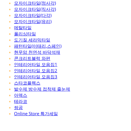
모자이크타일(정사각)
모자이크타일(직사각)
모자이크타일(다각)
모자이크타일(유리)
메탈타일
폴리싱타일
도기질 세라믹타일
패턴타일(이태리,스페인)
현무암 천연석 바닥석재
콘크리트블럭 와편
인테리어타일 모음집1
인테리어타일 모음집2
인테리어타일 모음집3
스타코플렉스
발수제 방수제 접착제 줄눈제
아덱스
테라코
쌍곰
Online Store 특가세일