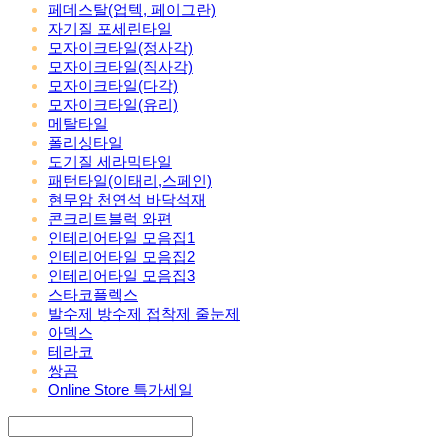
페데스탈(업텍, 페이그란)
자기질 포세린타일
모자이크타일(정사각)
모자이크타일(직사각)
모자이크타일(다각)
모자이크타일(유리)
메탈타일
폴리싱타일
도기질 세라믹타일
패턴타일(이태리,스페인)
현무암 천연석 바닥석재
콘크리트블럭 와편
인테리어타일 모음집1
인테리어타일 모음집2
인테리어타일 모음집3
스타코플렉스
발수제 방수제 접착제 줄눈제
아덱스
테라코
쌍곰
Online Store 특가세일
Search
검색