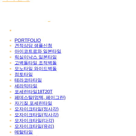
PORTFOLIO
견적상담 샘플신청
아이코트료와 일본타일
릭실이낙스 일본타일
고벽돌타일 조적벽돌
모노타일 와이드벽돌
점토타일
테라코타타일
세라믹타일
포세린타일18T20T
페데스탈(업텍, 페이그란)
자기질 포세린타일
모자이크타일(정사각)
모자이크타일(직사각)
모자이크타일(다각)
모자이크타일(유리)
메탈타일