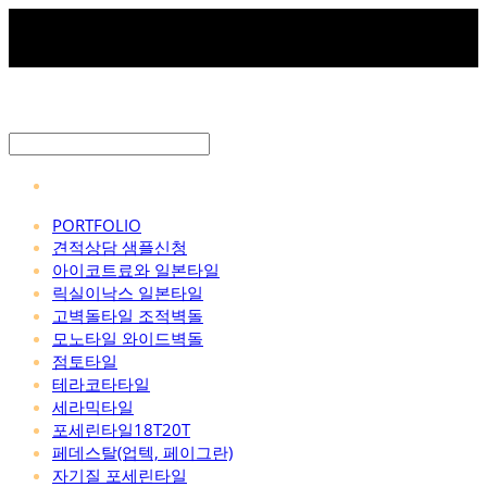
PORTFOLIO
견적상담 샘플신청
아이코트료와 일본타일
릭실이낙스 일본타일
고벽돌타일 조적벽돌
모노타일 와이드벽돌
점토타일
테라코타타일
세라믹타일
포세린타일18T20T
페데스탈(업텍, 페이그란)
자기질 포세린타일