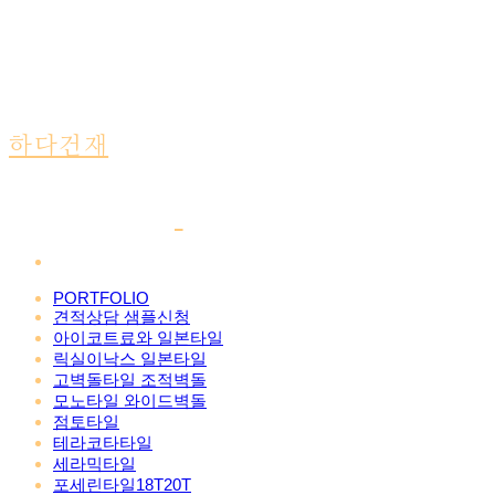
하다건재
PORTFOLIO
견적상담 샘플신청
아이코트료와 일본타일
릭실이낙스 일본타일
고벽돌타일 조적벽돌
모노타일 와이드벽돌
점토타일
테라코타타일
세라믹타일
포세린타일18T20T