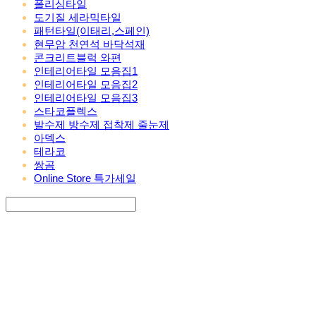
폴리싱타일
도기질 세라믹타일
패턴타일(이태리,스페인)
현무암 천연석 바닥석재
콘크리트블럭 와편
인테리어타일 모음집1
인테리어타일 모음집2
인테리어타일 모음집3
스타코플렉스
발수제 방수제 접착제 줄눈제
아덱스
테라코
쌍곰
Online Store 특가세일
Search
검색
Log In
로그인
Cart
장바구니