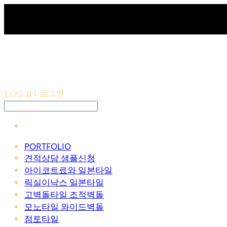
LOG IN
로그인
PORTFOLIO
견적상담 샘플신청
아이코트료와 일본타일
릭실이낙스 일본타일
고벽돌타일 조적벽돌
모노타일 와이드벽돌
점토타일