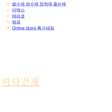
발수제 방수제 접착제 줄눈제
아덱스
테라코
쌍곰
Online Store 특가세일
하다건재