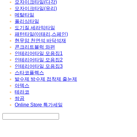
모자이크타일(다각)
모자이크타일(유리)
메탈타일
폴리싱타일
도기질 세라믹타일
패턴타일(이태리,스페인)
현무암 천연석 바닥석재
콘크리트블럭 와편
인테리어타일 모음집1
인테리어타일 모음집2
인테리어타일 모음집3
스타코플렉스
발수제 방수제 접착제 줄눈제
아덱스
테라코
쌍곰
Online Store 특가세일
Search
검색
Log In
로그인
Cart
장바구니