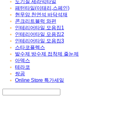
도기질 세라믹타일
패턴타일(이태리,스페인)
현무암 천연석 바닥석재
콘크리트블럭 와편
인테리어타일 모음집1
인테리어타일 모음집2
인테리어타일 모음집3
스타코플렉스
발수제 방수제 접착제 줄눈제
아덱스
테라코
쌍곰
Online Store 특가세일
Search
검색
Log In
로그인
Cart
장바구니