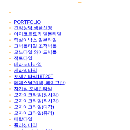
PORTFOLIO
견적상담 샘플신청
아이코트료와 일본타일
릭실이낙스 일본타일
고벽돌타일 조적벽돌
모노타일 와이드벽돌
점토타일
테라코타타일
세라믹타일
포세린타일18T20T
페데스탈(업텍, 페이그란)
자기질 포세린타일
모자이크타일(정사각)
모자이크타일(직사각)
모자이크타일(다각)
모자이크타일(유리)
메탈타일
폴리싱타일