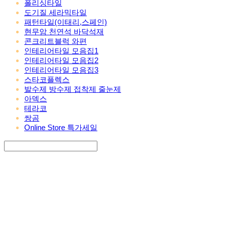
폴리싱타일
도기질 세라믹타일
패턴타일(이태리,스페인)
현무암 천연석 바닥석재
콘크리트블럭 와편
인테리어타일 모음집1
인테리어타일 모음집2
인테리어타일 모음집3
스타코플렉스
발수제 방수제 접착제 줄눈제
아덱스
테라코
쌍곰
Online Store 특가세일
Search
검색
Log In
로그인
Cart
장바구니