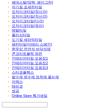
페데스탈(업텍, 페이그란)
자기질 포세린타일
모자이크타일(정사각)
모자이크타일(직사각)
모자이크타일(다각)
모자이크타일(유리)
메탈타일
폴리싱타일
도기질 세라믹타일
패턴타일(이태리,스페인)
현무암 천연석 바닥석재
콘크리트블럭 와편
인테리어타일 모음집1
인테리어타일 모음집2
인테리어타일 모음집3
스타코플렉스
발수제 방수제 접착제 줄눈제
아덱스
테라코
쌍곰
Online Store 특가세일
Search
검색