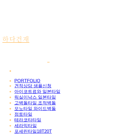
하다건재
PORTFOLIO
견적상담 샘플신청
아이코트료와 일본타일
릭실이낙스 일본타일
고벽돌타일 조적벽돌
모노타일 와이드벽돌
점토타일
테라코타타일
세라믹타일
포세린타일18T20T