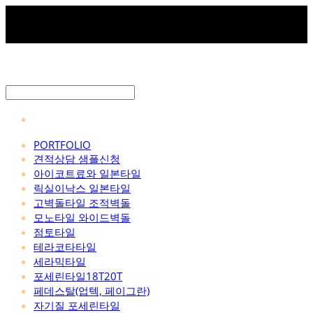
PORTFOLIO
견적상담 샘플신청
아이코트료와 일본타일
릭실이낙스 일본타일
고벽돌타일 조적벽돌
모노타일 와이드벽돌
점토타일
테라코타타일
세라믹타일
포세린타일18T20T
페데스탈(업텍, 페이그란)
자기질 포세린타일