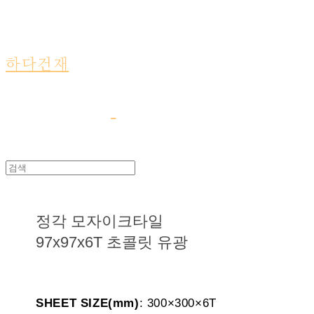
하다건재
정각 모자이크타일
97x97x6T 초콜릿 유광
SHEET SIZE(mm)
: 300×300×6T