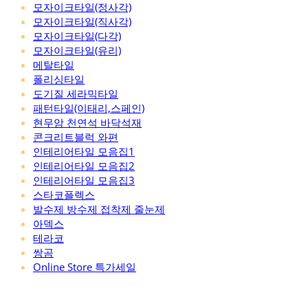
모자이크타일(정사각)
모자이크타일(직사각)
모자이크타일(다각)
모자이크타일(유리)
메탈타일
폴리싱타일
도기질 세라믹타일
패턴타일(이태리,스페인)
현무암 천연석 바닥석재
콘크리트블럭 와편
인테리어타일 모음집1
인테리어타일 모음집2
인테리어타일 모음집3
스타코플렉스
발수제 방수제 접착제 줄눈제
아덱스
테라코
쌍곰
Online Store 특가세일