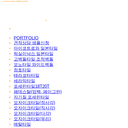
PORTFOLIO
견적상담 샘플신청
아이코트료와 일본타일
릭실이낙스 일본타일
고벽돌타일 조적벽돌
모노타일 와이드벽돌
점토타일
테라코타타일
세라믹타일
포세린타일18T20T
페데스탈(업텍, 페이그란)
자기질 포세린타일
모자이크타일(정사각)
모자이크타일(직사각)
모자이크타일(다각)
모자이크타일(유리)
메탈타일