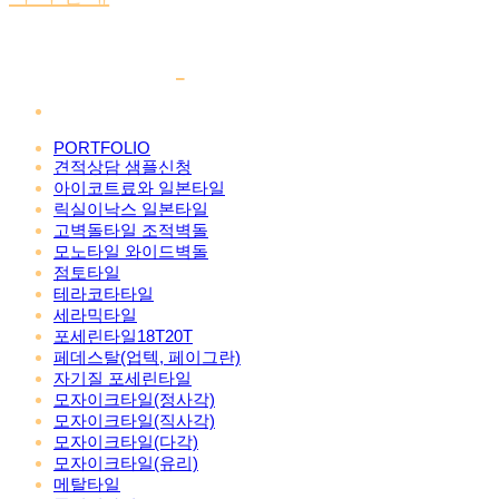
PORTFOLIO
견적상담 샘플신청
아이코트료와 일본타일
릭실이낙스 일본타일
고벽돌타일 조적벽돌
모노타일 와이드벽돌
점토타일
테라코타타일
세라믹타일
포세린타일18T20T
페데스탈(업텍, 페이그란)
자기질 포세린타일
모자이크타일(정사각)
모자이크타일(직사각)
모자이크타일(다각)
모자이크타일(유리)
메탈타일