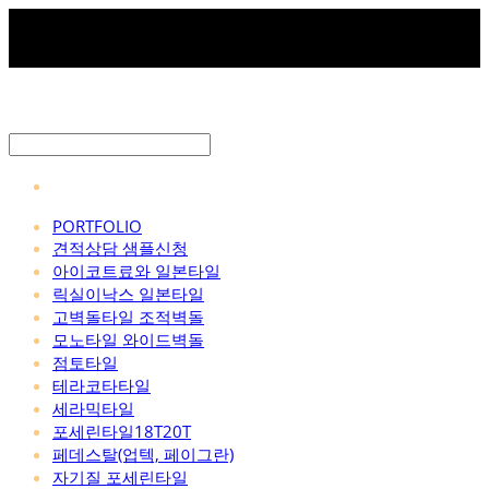
PORTFOLIO
견적상담 샘플신청
아이코트료와 일본타일
릭실이낙스 일본타일
고벽돌타일 조적벽돌
모노타일 와이드벽돌
점토타일
테라코타타일
세라믹타일
포세린타일18T20T
페데스탈(업텍, 페이그란)
자기질 포세린타일