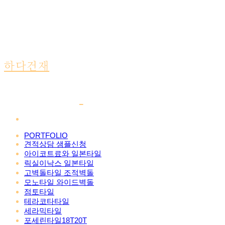
하다건재
PORTFOLIO
견적상담 샘플신청
아이코트료와 일본타일
릭실이낙스 일본타일
고벽돌타일 조적벽돌
모노타일 와이드벽돌
점토타일
테라코타타일
세라믹타일
포세린타일18T20T