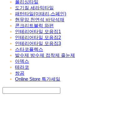
폴리싱타일
도기질 세라믹타일
패턴타일(이태리,스페인)
현무암 천연석 바닥석재
콘크리트블럭 와편
인테리어타일 모음집1
인테리어타일 모음집2
인테리어타일 모음집3
스타코플렉스
발수제 방수제 접착제 줄눈제
아덱스
테라코
쌍곰
Online Store 특가세일
Search
검색
Log In
로그인
Cart
장바구니