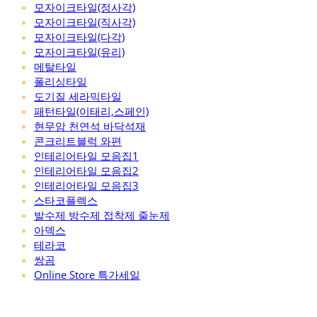
모자이크타일(정사각)
모자이크타일(직사각)
모자이크타일(다각)
모자이크타일(유리)
메탈타일
폴리싱타일
도기질 세라믹타일
패턴타일(이태리,스페인)
현무암 천연석 바닥석재
콘크리트블럭 와편
인테리어타일 모음집1
인테리어타일 모음집2
인테리어타일 모음집3
스타코플렉스
발수제 방수제 접착제 줄눈제
아덱스
테라코
쌍곰
Online Store 특가세일