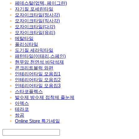
페데스탈(업텍, 페이그란)
자기질 포세린타일
모자이크타일(정사각)
모자이크타일(직사각)
모자이크타일(다각)
모자이크타일(유리)
메탈타일
폴리싱타일
도기질 세라믹타일
패턴타일(이태리,스페인)
현무암 천연석 바닥석재
콘크리트블럭 와편
인테리어타일 모음집1
인테리어타일 모음집2
인테리어타일 모음집3
스타코플렉스
발수제 방수제 접착제 줄눈제
아덱스
테라코
쌍곰
Online Store 특가세일
Search
검색