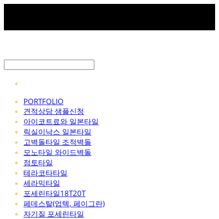
PORTFOLIO
견적상담 샘플신청
아이코트료와 일본타일
릭실이낙스 일본타일
고벽돌타일 조적벽돌
모노타일 와이드벽돌
점토타일
테라코타타일
세라믹타일
포세린타일18T20T
페데스탈(업텍, 페이그란)
자기질 포세린타일