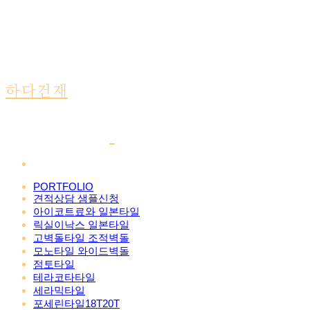
하다건재
PORTFOLIO
견적상담 샘플신청
아이코트료와 일본타일
릭실이낙스 일본타일
고벽돌타일 조적벽돌
모노타일 와이드벽돌
점토타일
테라코타타일
세라믹타일
포세린타일18T20T