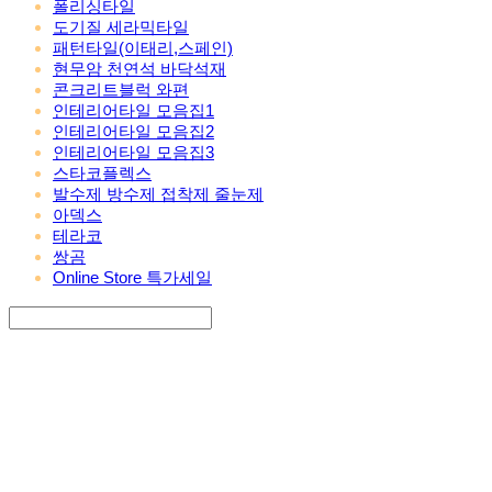
폴리싱타일
도기질 세라믹타일
패턴타일(이태리,스페인)
현무암 천연석 바닥석재
콘크리트블럭 와편
인테리어타일 모음집1
인테리어타일 모음집2
인테리어타일 모음집3
스타코플렉스
발수제 방수제 접착제 줄눈제
아덱스
테라코
쌍곰
Online Store 특가세일
Search
검색
Log In
로그인
Cart
장바구니