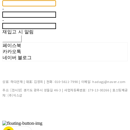
-
-
재입고 시 알림
신청하기
페이스북
카카오톡
네이버 블로그
상호: 하다건재 | 대표: 김정희 | 전화: 010-5611-7990 | 이메일: hadagj@naver.com
주소: [전시장] 경기도 광주시 성들길 46-3 | 사업자등록번호:
179-13-00266
| 호스팅제공
자: (주)식스샵