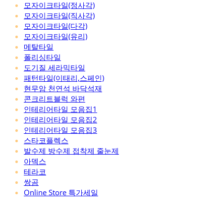
모자이크타일(정사각)
모자이크타일(직사각)
모자이크타일(다각)
모자이크타일(유리)
메탈타일
폴리싱타일
도기질 세라믹타일
패턴타일(이태리,스페인)
현무암 천연석 바닥석재
콘크리트블럭 와편
인테리어타일 모음집1
인테리어타일 모음집2
인테리어타일 모음집3
스타코플렉스
발수제 방수제 접착제 줄눈제
아덱스
테라코
쌍곰
Online Store 특가세일