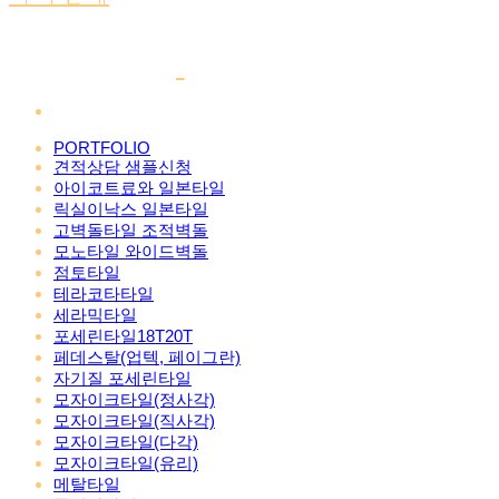
PORTFOLIO
견적상담 샘플신청
아이코트료와 일본타일
릭실이낙스 일본타일
고벽돌타일 조적벽돌
모노타일 와이드벽돌
점토타일
테라코타타일
세라믹타일
포세린타일18T20T
페데스탈(업텍, 페이그란)
자기질 포세린타일
모자이크타일(정사각)
모자이크타일(직사각)
모자이크타일(다각)
모자이크타일(유리)
메탈타일