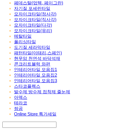
페데스탈(업텍, 페이그란)
자기질 포세린타일
모자이크타일(정사각)
모자이크타일(직사각)
모자이크타일(다각)
모자이크타일(유리)
메탈타일
폴리싱타일
도기질 세라믹타일
패턴타일(이태리,스페인)
현무암 천연석 바닥석재
콘크리트블럭 와편
인테리어타일 모음집1
인테리어타일 모음집2
인테리어타일 모음집3
스타코플렉스
발수제 방수제 접착제 줄눈제
아덱스
테라코
쌍곰
Online Store 특가세일
Search
검색