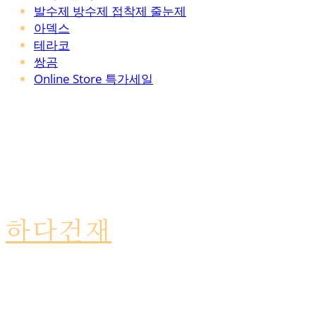
발수제 방수제 접착제 줄눈제
아덱스
테라코
쌍곰
Online Store 특가세일
하다건재