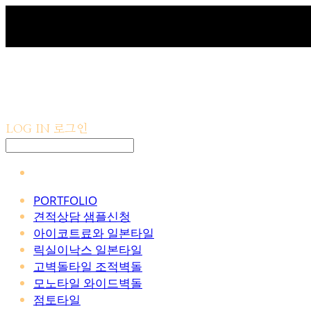
LOG IN
로그인
PORTFOLIO
견적상담 샘플신청
아이코트료와 일본타일
릭실이낙스 일본타일
고벽돌타일 조적벽돌
모노타일 와이드벽돌
점토타일