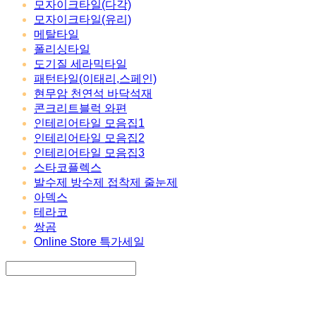
모자이크타일(다각)
모자이크타일(유리)
메탈타일
폴리싱타일
도기질 세라믹타일
패턴타일(이태리,스페인)
현무암 천연석 바닥석재
콘크리트블럭 와편
인테리어타일 모음집1
인테리어타일 모음집2
인테리어타일 모음집3
스타코플렉스
발수제 방수제 접착제 줄눈제
아덱스
테라코
쌍곰
Online Store 특가세일
Search
검색
Log In
로그인
Cart
장바구니