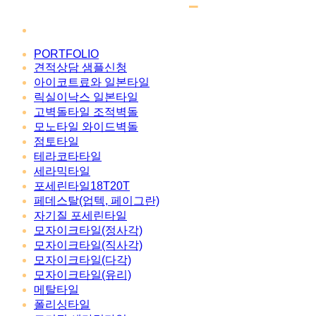
PORTFOLIO
견적상담 샘플신청
아이코트료와 일본타일
릭실이낙스 일본타일
고벽돌타일 조적벽돌
모노타일 와이드벽돌
점토타일
테라코타타일
세라믹타일
포세린타일18T20T
페데스탈(업텍, 페이그란)
자기질 포세린타일
모자이크타일(정사각)
모자이크타일(직사각)
모자이크타일(다각)
모자이크타일(유리)
메탈타일
폴리싱타일