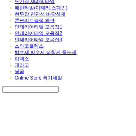
도기질 세라믹타일
패턴타일(이태리,스페인)
현무암 천연석 바닥석재
콘크리트블럭 와편
인테리어타일 모음집1
인테리어타일 모음집2
인테리어타일 모음집3
스타코플렉스
발수제 방수제 접착제 줄눈제
아덱스
테라코
쌍곰
Online Store 특가세일
Search
검색
Log In
로그인
Cart
장바구니