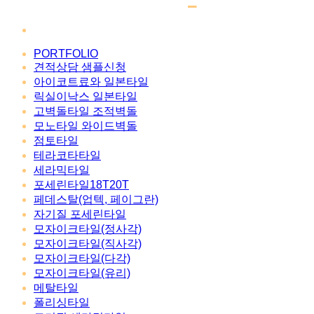
PORTFOLIO
견적상담 샘플신청
아이코트료와 일본타일
릭실이낙스 일본타일
고벽돌타일 조적벽돌
모노타일 와이드벽돌
점토타일
테라코타타일
세라믹타일
포세린타일18T20T
페데스탈(업텍, 페이그란)
자기질 포세린타일
모자이크타일(정사각)
모자이크타일(직사각)
모자이크타일(다각)
모자이크타일(유리)
메탈타일
폴리싱타일