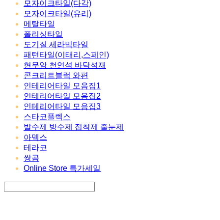
모자이크타일(다각)
모자이크타일(유리)
메탈타일
폴리싱타일
도기질 세라믹타일
패턴타일(이태리,스페인)
현무암 천연석 바닥석재
콘크리트블럭 와편
인테리어타일 모음집1
인테리어타일 모음집2
인테리어타일 모음집3
스타코플렉스
발수제 방수제 접착제 줄눈제
아덱스
테라코
쌍곰
Online Store 특가세일
Search
검색
Log In
로그인
Cart
장바구니