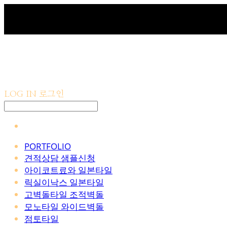
LOG IN
로그인
PORTFOLIO
견적상담 샘플신청
아이코트료와 일본타일
릭실이낙스 일본타일
고벽돌타일 조적벽돌
모노타일 와이드벽돌
점토타일