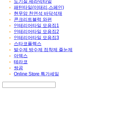
도기질 세라믹타일
패턴타일(이태리,스페인)
현무암 천연석 바닥석재
콘크리트블럭 와편
인테리어타일 모음집1
인테리어타일 모음집2
인테리어타일 모음집3
스타코플렉스
발수제 방수제 접착제 줄눈제
아덱스
테라코
쌍곰
Online Store 특가세일
Search
검색
Log In
로그인
Cart
장바구니