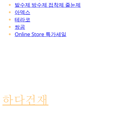
발수제 방수제 접착제 줄눈제
아덱스
테라코
쌍곰
Online Store 특가세일
하다건재