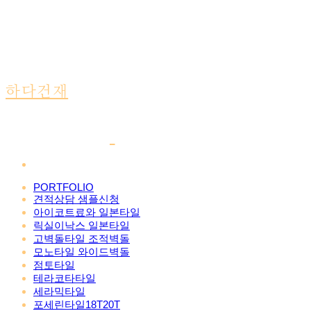
하다건재
PORTFOLIO
견적상담 샘플신청
아이코트료와 일본타일
릭실이낙스 일본타일
고벽돌타일 조적벽돌
모노타일 와이드벽돌
점토타일
테라코타타일
세라믹타일
포세린타일18T20T