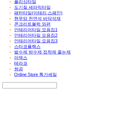
폴리싱타일
도기질 세라믹타일
패턴타일(이태리,스페인)
현무암 천연석 바닥석재
콘크리트블럭 와편
인테리어타일 모음집1
인테리어타일 모음집2
인테리어타일 모음집3
스타코플렉스
발수제 방수제 접착제 줄눈제
아덱스
테라코
쌍곰
Online Store 특가세일
Search
검색
Log In
로그인
Cart
장바구니