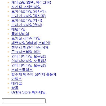
페데스탈(업텍, 페이그란)
자기질 포세린타일
모자이크타일(정사각)
모자이크타일(직사각)
모자이크타일(다각)
모자이크타일(유리)
메탈타일
폴리싱타일
도기질 세라믹타일
패턴타일(이태리,스페인)
현무암 천연석 바닥석재
콘크리트블럭 와편
인테리어타일 모음집1
인테리어타일 모음집2
인테리어타일 모음집3
스타코플렉스
발수제 방수제 접착제 줄눈제
아덱스
테라코
쌍곰
Online Store 특가세일
Search
검색