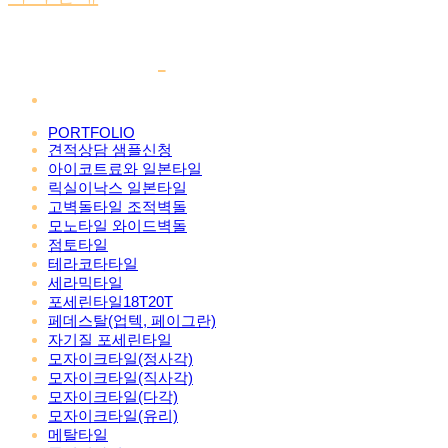
PORTFOLIO
견적상담 샘플신청
아이코트료와 일본타일
릭실이낙스 일본타일
고벽돌타일 조적벽돌
모노타일 와이드벽돌
점토타일
테라코타타일
세라믹타일
포세린타일18T20T
페데스탈(업텍, 페이그란)
자기질 포세린타일
모자이크타일(정사각)
모자이크타일(직사각)
모자이크타일(다각)
모자이크타일(유리)
메탈타일