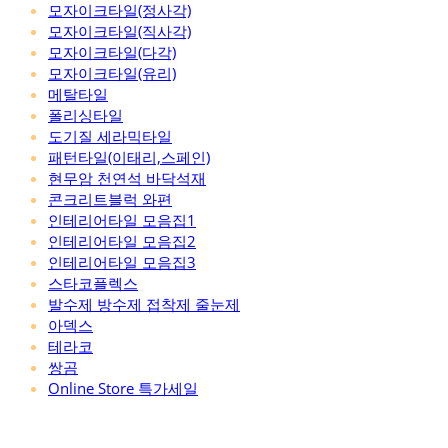
모자이크타일(정사각)
모자이크타일(직사각)
모자이크타일(다각)
모자이크타일(유리)
메탈타일
폴리싱타일
도기질 세라믹타일
패턴타일(이태리,스페인)
현무암 천연석 바닥석재
콘크리트블럭 와편
인테리어타일 모음집1
인테리어타일 모음집2
인테리어타일 모음집3
스타코플렉스
발수제 방수제 접착제 줄눈제
아덱스
테라코
쌍곰
Online Store 특가세일