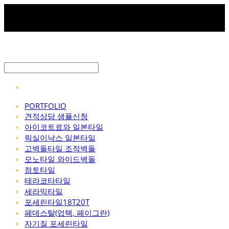
PORTFOLIO
견적상담 샘플신청
아이코트료와 일본타일
릭실이낙스 일본타일
고벽돌타일 조적벽돌
모노타일 와이드벽돌
점토타일
테라코타타일
세라믹타일
포세린타일18T20T
페데스탈(업텍, 페이그란)
자기질 포세린타일