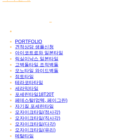
PORTFOLIO
견적상담 샘플신청
아이코트료와 일본타일
릭실이낙스 일본타일
고벽돌타일 조적벽돌
모노타일 와이드벽돌
점토타일
테라코타타일
세라믹타일
포세린타일18T20T
페데스탈(업텍, 페이그란)
자기질 포세린타일
모자이크타일(정사각)
모자이크타일(직사각)
모자이크타일(다각)
모자이크타일(유리)
메탈타일