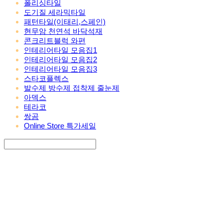
폴리싱타일
도기질 세라믹타일
패턴타일(이태리,스페인)
현무암 천연석 바닥석재
콘크리트블럭 와편
인테리어타일 모음집1
인테리어타일 모음집2
인테리어타일 모음집3
스타코플렉스
발수제 방수제 접착제 줄눈제
아덱스
테라코
쌍곰
Online Store 특가세일
Search
검색
Log In
로그인
Cart
장바구니