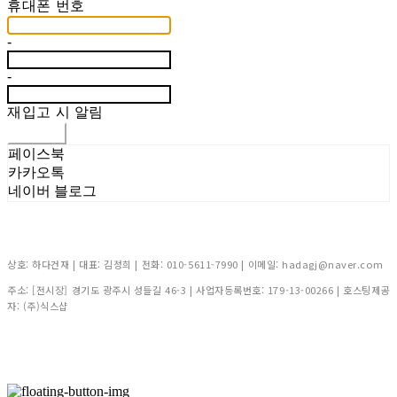
휴대폰 번호
-
-
재입고 시 알림
신청하기
페이스북
카카오톡
네이버 블로그
상호: 하다건재 | 대표: 김정희 | 전화: 010-5611-7990 | 이메일: hadagj@naver.com
주소: [전시장] 경기도 광주시 성들길 46-3 | 사업자등록번호:
179-13-00266
| 호스팅제공
자: (주)식스샵