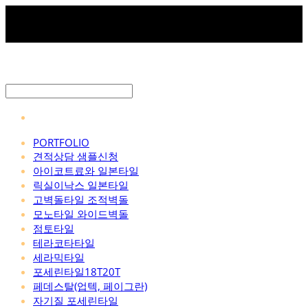
PORTFOLIO
견적상담 샘플신청
아이코트료와 일본타일
릭실이낙스 일본타일
고벽돌타일 조적벽돌
모노타일 와이드벽돌
점토타일
테라코타타일
세라믹타일
포세린타일18T20T
페데스탈(업텍, 페이그란)
자기질 포세린타일