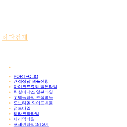
하다건재
PORTFOLIO
견적상담 샘플신청
아이코트료와 일본타일
릭실이낙스 일본타일
고벽돌타일 조적벽돌
모노타일 와이드벽돌
점토타일
테라코타타일
세라믹타일
포세린타일18T20T