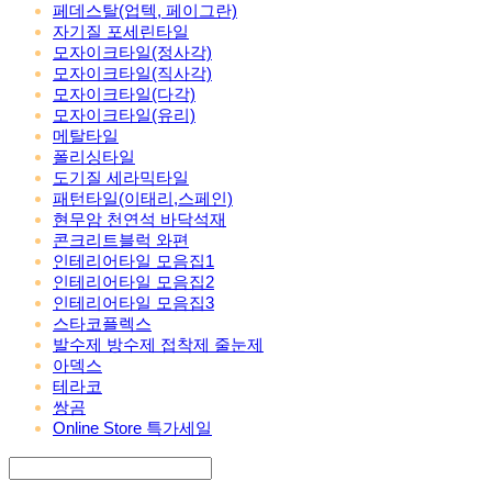
페데스탈(업텍, 페이그란)
자기질 포세린타일
모자이크타일(정사각)
모자이크타일(직사각)
모자이크타일(다각)
모자이크타일(유리)
메탈타일
폴리싱타일
도기질 세라믹타일
패턴타일(이태리,스페인)
현무암 천연석 바닥석재
콘크리트블럭 와편
인테리어타일 모음집1
인테리어타일 모음집2
인테리어타일 모음집3
스타코플렉스
발수제 방수제 접착제 줄눈제
아덱스
테라코
쌍곰
Online Store 특가세일
Search
검색