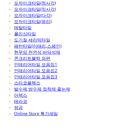
모자이크타일(정사각)
모자이크타일(직사각)
모자이크타일(다각)
모자이크타일(유리)
메탈타일
폴리싱타일
도기질 세라믹타일
패턴타일(이태리,스페인)
현무암 천연석 바닥석재
콘크리트블럭 와편
인테리어타일 모음집1
인테리어타일 모음집2
인테리어타일 모음집3
스타코플렉스
발수제 방수제 접착제 줄눈제
아덱스
테라코
쌍곰
Online Store 특가세일