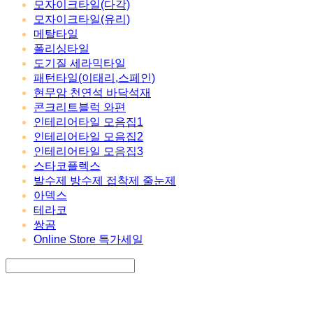
모자이크타일(다각)
모자이크타일(유리)
메탈타일
폴리싱타일
도기질 세라믹타일
패턴타일(이태리,스페인)
현무암 천연석 바닥석재
콘크리트블럭 와편
인테리어타일 모음집1
인테리어타일 모음집2
인테리어타일 모음집3
스타코플렉스
발수제 방수제 접착제 줄눈제
아덱스
테라코
쌍곰
Online Store 특가세일
Search
검색
Log In
로그인
Cart
장바구니