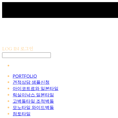
LOG IN
로그인
PORTFOLIO
견적상담 샘플신청
아이코트료와 일본타일
릭실이낙스 일본타일
고벽돌타일 조적벽돌
모노타일 와이드벽돌
점토타일