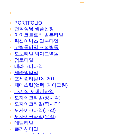
PORTFOLIO
견적상담 샘플신청
아이코트료와 일본타일
릭실이낙스 일본타일
고벽돌타일 조적벽돌
모노타일 와이드벽돌
점토타일
테라코타타일
세라믹타일
포세린타일18T20T
페데스탈(업텍, 페이그란)
자기질 포세린타일
모자이크타일(정사각)
모자이크타일(직사각)
모자이크타일(다각)
모자이크타일(유리)
메탈타일
폴리싱타일