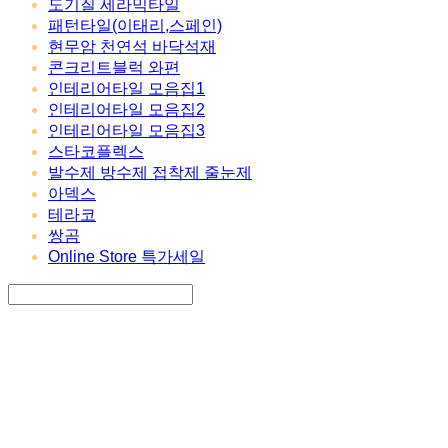
도기질 세라믹타일
패턴타일(이태리,스페인)
현무암 천연석 바닥석재
콘크리트블럭 와편
인테리어타일 모음집1
인테리어타일 모음집2
인테리어타일 모음집3
스타코플렉스
발수제 방수제 접착제 줄눈제
아덱스
테라코
쌍곰
Online Store 특가세일
Search
검색
Log In
로그인
Cart
장바구니