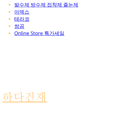
발수제 방수제 접착제 줄눈제
아덱스
테라코
쌍곰
Online Store 특가세일
하다건재