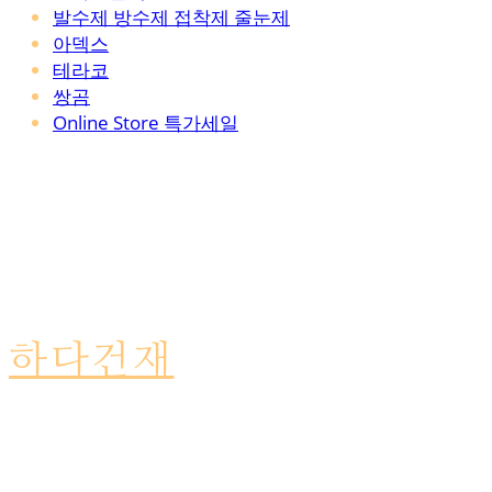
발수제 방수제 접착제 줄눈제
아덱스
테라코
쌍곰
Online Store 특가세일
하다건재