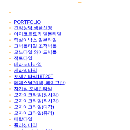
PORTFOLIO
견적상담 샘플신청
아이코트료와 일본타일
릭실이낙스 일본타일
고벽돌타일 조적벽돌
모노타일 와이드벽돌
점토타일
테라코타타일
세라믹타일
포세린타일18T20T
페데스탈(업텍, 페이그란)
자기질 포세린타일
모자이크타일(정사각)
모자이크타일(직사각)
모자이크타일(다각)
모자이크타일(유리)
메탈타일
폴리싱타일