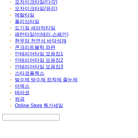
모자이크타일(다각)
모자이크타일(유리)
메탈타일
폴리싱타일
도기질 세라믹타일
패턴타일(이태리,스페인)
현무암 천연석 바닥석재
콘크리트블럭 와편
인테리어타일 모음집1
인테리어타일 모음집2
인테리어타일 모음집3
스타코플렉스
발수제 방수제 접착제 줄눈제
아덱스
테라코
쌍곰
Online Store 특가세일
Search
검색
Log In
로그인
Cart
장바구니