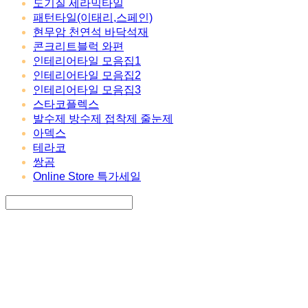
도기질 세라믹타일
패턴타일(이태리,스페인)
현무암 천연석 바닥석재
콘크리트블럭 와편
인테리어타일 모음집1
인테리어타일 모음집2
인테리어타일 모음집3
스타코플렉스
발수제 방수제 접착제 줄눈제
아덱스
테라코
쌍곰
Online Store 특가세일
Search
검색
Log In
로그인
Cart
장바구니