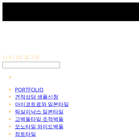
LOG IN
로그인
PORTFOLIO
견적상담 샘플신청
아이코트료와 일본타일
릭실이낙스 일본타일
고벽돌타일 조적벽돌
모노타일 와이드벽돌
점토타일