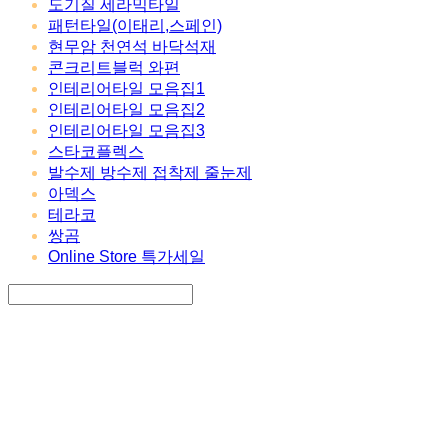
도기질 세라믹타일
패턴타일(이태리,스페인)
현무암 천연석 바닥석재
콘크리트블럭 와편
인테리어타일 모음집1
인테리어타일 모음집2
인테리어타일 모음집3
스타코플렉스
발수제 방수제 접착제 줄눈제
아덱스
테라코
쌍곰
Online Store 특가세일
Search
검색
Log In
로그인
Cart
장바구니