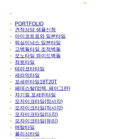
PORTFOLIO
견적상담 샘플신청
아이코트료와 일본타일
릭실이낙스 일본타일
고벽돌타일 조적벽돌
모노타일 와이드벽돌
점토타일
테라코타타일
세라믹타일
포세린타일18T20T
페데스탈(업텍, 페이그란)
자기질 포세린타일
모자이크타일(정사각)
모자이크타일(직사각)
모자이크타일(다각)
모자이크타일(유리)
메탈타일
폴리싱타일