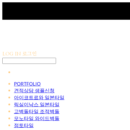
LOG IN
로그인
PORTFOLIO
견적상담 샘플신청
아이코트료와 일본타일
릭실이낙스 일본타일
고벽돌타일 조적벽돌
모노타일 와이드벽돌
점토타일