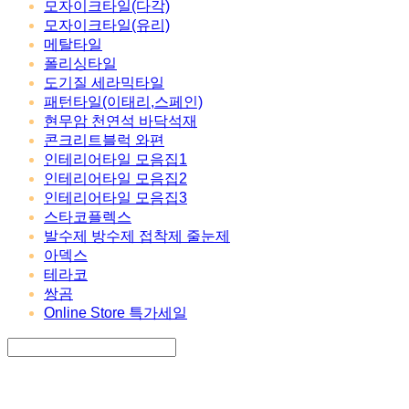
모자이크타일(다각)
모자이크타일(유리)
메탈타일
폴리싱타일
도기질 세라믹타일
패턴타일(이태리,스페인)
현무암 천연석 바닥석재
콘크리트블럭 와편
인테리어타일 모음집1
인테리어타일 모음집2
인테리어타일 모음집3
스타코플렉스
발수제 방수제 접착제 줄눈제
아덱스
테라코
쌍곰
Online Store 특가세일
Search
검색
Log In
로그인
Cart
장바구니