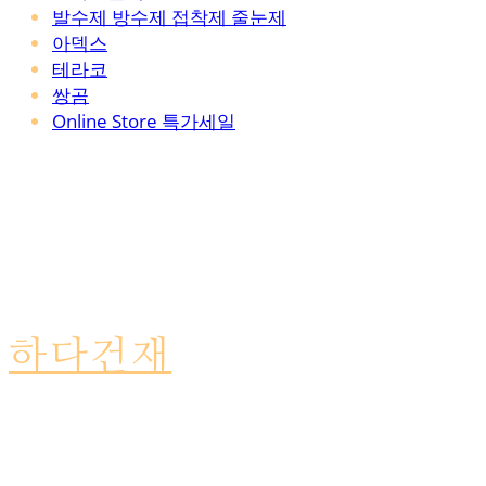
발수제 방수제 접착제 줄눈제
아덱스
테라코
쌍곰
Online Store 특가세일
하다건재