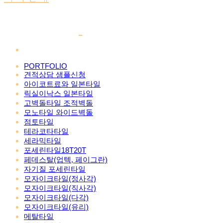
PORTFOLIO
견적상담 샘플신청
아이코트료와 일본타일
릭실이낙스 일본타일
고벽돌타일 조적벽돌
모노타일 와이드벽돌
점토타일
테라코타타일
세라믹타일
포세린타일18T20T
페데스탈(업텍, 페이그란)
자기질 포세린타일
모자이크타일(정사각)
모자이크타일(직사각)
모자이크타일(다각)
모자이크타일(유리)
메탈타일