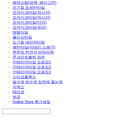
페데스탈(업텍, 페이그란)
자기질 포세린타일
모자이크타일(정사각)
모자이크타일(직사각)
모자이크타일(다각)
모자이크타일(유리)
메탈타일
폴리싱타일
도기질 세라믹타일
패턴타일(이태리,스페인)
현무암 천연석 바닥석재
콘크리트블럭 와편
인테리어타일 모음집1
인테리어타일 모음집2
인테리어타일 모음집3
스타코플렉스
발수제 방수제 접착제 줄눈제
아덱스
테라코
쌍곰
Online Store 특가세일
Search
검색