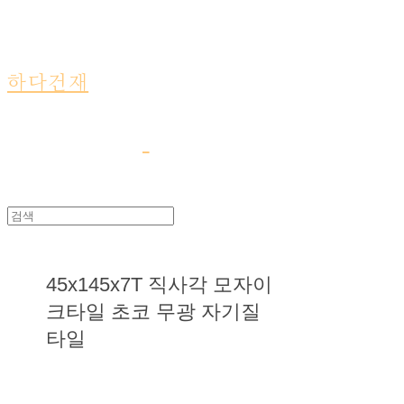
하다건재
45x145x7T 직사각 모자이
크타일 초코 무광 자기질
타일