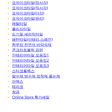
모자이크타일(정사각)
모자이크타일(직사각)
모자이크타일(다각)
모자이크타일(유리)
메탈타일
폴리싱타일
도기질 세라믹타일
패턴타일(이태리,스페인)
현무암 천연석 바닥석재
콘크리트블럭 와편
인테리어타일 모음집1
인테리어타일 모음집2
인테리어타일 모음집3
스타코플렉스
발수제 방수제 접착제 줄눈제
아덱스
테라코
쌍곰
Online Store 특가세일