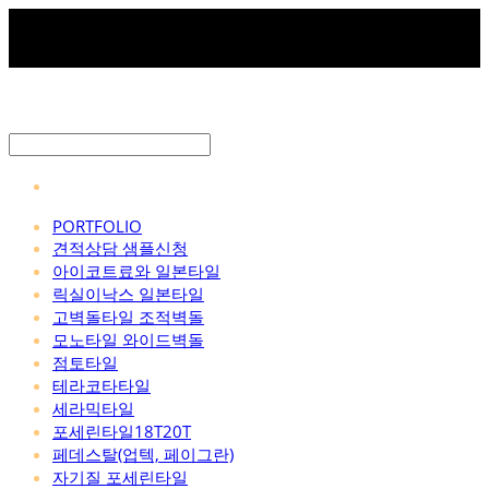
PORTFOLIO
견적상담 샘플신청
아이코트료와 일본타일
릭실이낙스 일본타일
고벽돌타일 조적벽돌
모노타일 와이드벽돌
점토타일
테라코타타일
세라믹타일
포세린타일18T20T
페데스탈(업텍, 페이그란)
자기질 포세린타일