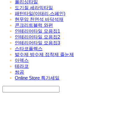
폴리싱타일
도기질 세라믹타일
패턴타일(이태리,스페인)
현무암 천연석 바닥석재
콘크리트블럭 와편
인테리어타일 모음집1
인테리어타일 모음집2
인테리어타일 모음집3
스타코플렉스
발수제 방수제 접착제 줄눈제
아덱스
테라코
쌍곰
Online Store 특가세일
Search
검색
Log In
로그인
Cart
장바구니