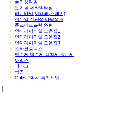
폴리싱타일
도기질 세라믹타일
패턴타일(이태리,스페인)
현무암 천연석 바닥석재
콘크리트블럭 와편
인테리어타일 모음집1
인테리어타일 모음집2
인테리어타일 모음집3
스타코플렉스
발수제 방수제 접착제 줄눈제
아덱스
테라코
쌍곰
Online Store 특가세일
Search
검색
Log In
로그인
Cart
장바구니