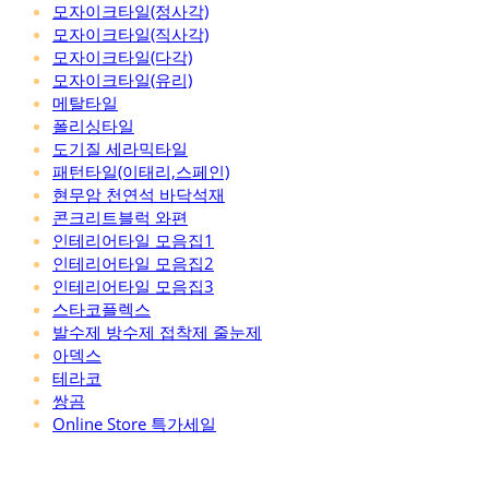
모자이크타일(정사각)
모자이크타일(직사각)
모자이크타일(다각)
모자이크타일(유리)
메탈타일
폴리싱타일
도기질 세라믹타일
패턴타일(이태리,스페인)
현무암 천연석 바닥석재
콘크리트블럭 와편
인테리어타일 모음집1
인테리어타일 모음집2
인테리어타일 모음집3
스타코플렉스
발수제 방수제 접착제 줄눈제
아덱스
테라코
쌍곰
Online Store 특가세일