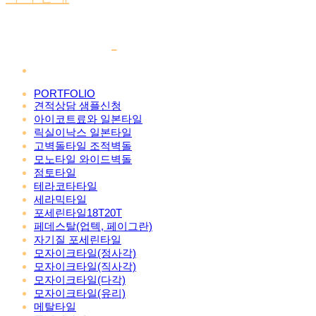
PORTFOLIO
견적상담 샘플신청
아이코트료와 일본타일
릭실이낙스 일본타일
고벽돌타일 조적벽돌
모노타일 와이드벽돌
점토타일
테라코타타일
세라믹타일
포세린타일18T20T
페데스탈(업텍, 페이그란)
자기질 포세린타일
모자이크타일(정사각)
모자이크타일(직사각)
모자이크타일(다각)
모자이크타일(유리)
메탈타일