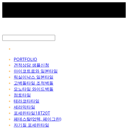
PORTFOLIO
견적상담 샘플신청
아이코트료와 일본타일
릭실이낙스 일본타일
고벽돌타일 조적벽돌
모노타일 와이드벽돌
점토타일
테라코타타일
세라믹타일
포세린타일18T20T
페데스탈(업텍, 페이그란)
자기질 포세린타일