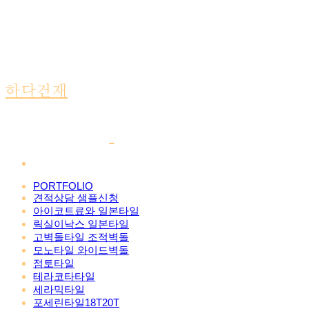
하다건재
PORTFOLIO
견적상담 샘플신청
아이코트료와 일본타일
릭실이낙스 일본타일
고벽돌타일 조적벽돌
모노타일 와이드벽돌
점토타일
테라코타타일
세라믹타일
포세린타일18T20T