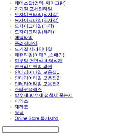
페데스탈(업텍, 페이그란)
자기질 포세린타일
모자이크타일(정사각)
모자이크타일(직사각)
모자이크타일(다각)
모자이크타일(유리)
메탈타일
폴리싱타일
도기질 세라믹타일
패턴타일(이태리,스페인)
현무암 천연석 바닥석재
콘크리트블럭 와편
인테리어타일 모음집1
인테리어타일 모음집2
인테리어타일 모음집3
스타코플렉스
발수제 방수제 접착제 줄눈제
아덱스
테라코
쌍곰
Online Store 특가세일
Search
검색