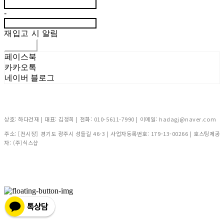
-
재입고 시 알림
신청하기
페이스북
카카오톡
네이버 블로그
상호: 하다건재 | 대표: 김정희 | 전화: 010-5611-7990 | 이메일: hadagj@naver.com
주소: [전시장] 경기도 광주시 성들길 46-3 | 사업자등록번호:
179-13-00266
| 호스팅제공
자: (주)식스샵