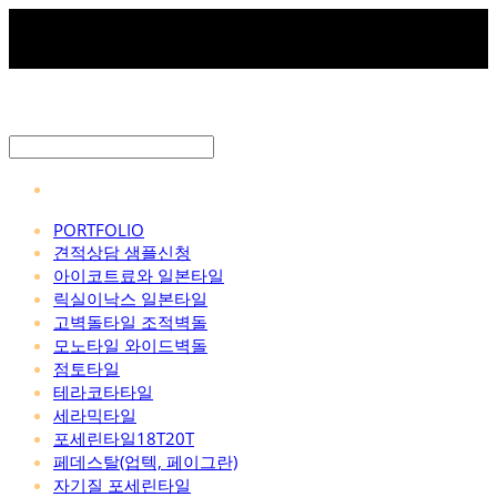
PORTFOLIO
견적상담 샘플신청
아이코트료와 일본타일
릭실이낙스 일본타일
고벽돌타일 조적벽돌
모노타일 와이드벽돌
점토타일
테라코타타일
세라믹타일
포세린타일18T20T
페데스탈(업텍, 페이그란)
자기질 포세린타일