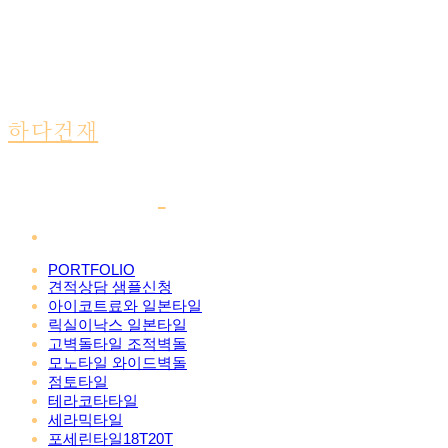
하다건재
PORTFOLIO
견적상담 샘플신청
아이코트료와 일본타일
릭실이낙스 일본타일
고벽돌타일 조적벽돌
모노타일 와이드벽돌
점토타일
테라코타타일
세라믹타일
포세린타일18T20T