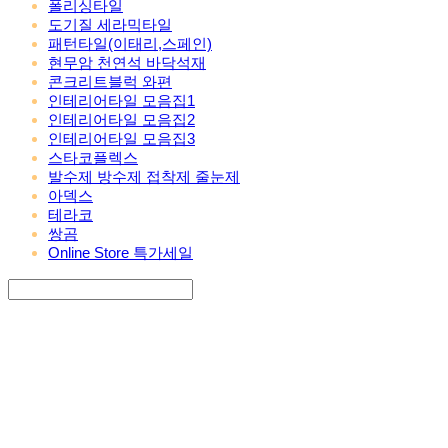
폴리싱타일
도기질 세라믹타일
패턴타일(이태리,스페인)
현무암 천연석 바닥석재
콘크리트블럭 와편
인테리어타일 모음집1
인테리어타일 모음집2
인테리어타일 모음집3
스타코플렉스
발수제 방수제 접착제 줄눈제
아덱스
테라코
쌍곰
Online Store 특가세일
Search
검색
Log In
로그인
Cart
장바구니