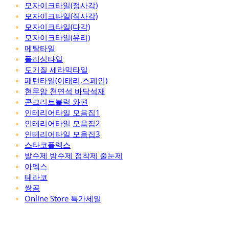
모자이크타일(정사각)
모자이크타일(직사각)
모자이크타일(다각)
모자이크타일(유리)
메탈타일
폴리싱타일
도기질 세라믹타일
패턴타일(이태리,스페인)
현무암 천연석 바닥석재
콘크리트블럭 와편
인테리어타일 모음집1
인테리어타일 모음집2
인테리어타일 모음집3
스타코플렉스
발수제 방수제 접착제 줄눈제
아덱스
테라코
쌍곰
Online Store 특가세일