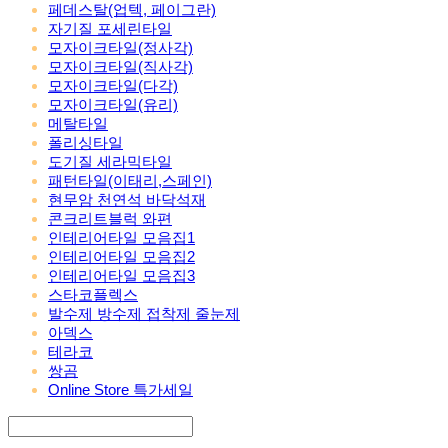
페데스탈(업텍, 페이그란)
자기질 포세린타일
모자이크타일(정사각)
모자이크타일(직사각)
모자이크타일(다각)
모자이크타일(유리)
메탈타일
폴리싱타일
도기질 세라믹타일
패턴타일(이태리,스페인)
현무암 천연석 바닥석재
콘크리트블럭 와편
인테리어타일 모음집1
인테리어타일 모음집2
인테리어타일 모음집3
스타코플렉스
발수제 방수제 접착제 줄눈제
아덱스
테라코
쌍곰
Online Store 특가세일
Search
검색