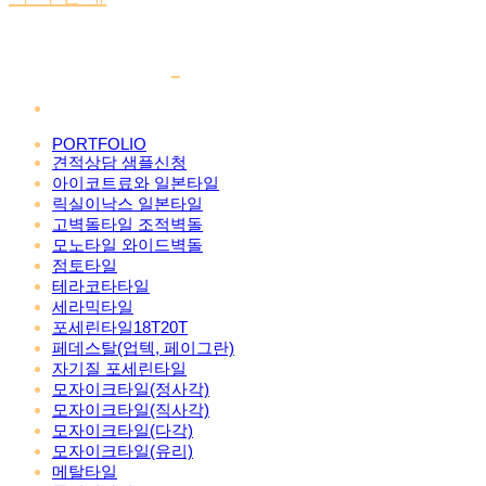
PORTFOLIO
견적상담 샘플신청
아이코트료와 일본타일
릭실이낙스 일본타일
고벽돌타일 조적벽돌
모노타일 와이드벽돌
점토타일
테라코타타일
세라믹타일
포세린타일18T20T
페데스탈(업텍, 페이그란)
자기질 포세린타일
모자이크타일(정사각)
모자이크타일(직사각)
모자이크타일(다각)
모자이크타일(유리)
메탈타일