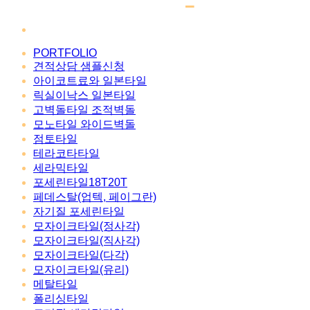
PORTFOLIO
견적상담 샘플신청
아이코트료와 일본타일
릭실이낙스 일본타일
고벽돌타일 조적벽돌
모노타일 와이드벽돌
점토타일
테라코타타일
세라믹타일
포세린타일18T20T
페데스탈(업텍, 페이그란)
자기질 포세린타일
모자이크타일(정사각)
모자이크타일(직사각)
모자이크타일(다각)
모자이크타일(유리)
메탈타일
폴리싱타일