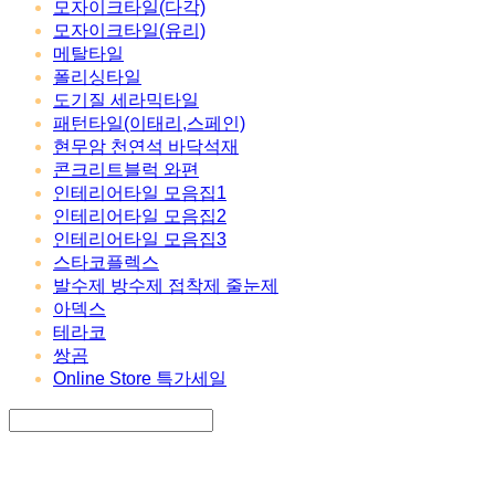
모자이크타일(다각)
모자이크타일(유리)
메탈타일
폴리싱타일
도기질 세라믹타일
패턴타일(이태리,스페인)
현무암 천연석 바닥석재
콘크리트블럭 와편
인테리어타일 모음집1
인테리어타일 모음집2
인테리어타일 모음집3
스타코플렉스
발수제 방수제 접착제 줄눈제
아덱스
테라코
쌍곰
Online Store 특가세일
Search
검색
Log In
로그인
Cart
장바구니