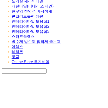
도기질 세라믹타일
패턴타일(이태리,스페인)
현무암 천연석 바닥석재
콘크리트블럭 와편
인테리어타일 모음집1
인테리어타일 모음집2
인테리어타일 모음집3
스타코플렉스
발수제 방수제 접착제 줄눈제
아덱스
테라코
쌍곰
Online Store 특가세일
Search
검색
Log In
로그인
Cart
장바구니