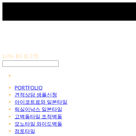
LOG IN
로그인
PORTFOLIO
견적상담 샘플신청
아이코트료와 일본타일
릭실이낙스 일본타일
고벽돌타일 조적벽돌
모노타일 와이드벽돌
점토타일