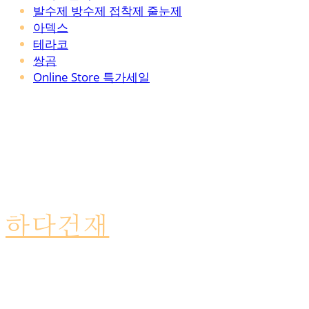
발수제 방수제 접착제 줄눈제
아덱스
테라코
쌍곰
Online Store 특가세일
하다건재