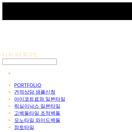
LOG IN
로그인
PORTFOLIO
견적상담 샘플신청
아이코트료와 일본타일
릭실이낙스 일본타일
고벽돌타일 조적벽돌
모노타일 와이드벽돌
점토타일