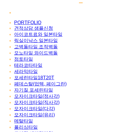
PORTFOLIO
견적상담 샘플신청
아이코트료와 일본타일
릭실이낙스 일본타일
고벽돌타일 조적벽돌
모노타일 와이드벽돌
점토타일
테라코타타일
세라믹타일
포세린타일18T20T
페데스탈(업텍, 페이그란)
자기질 포세린타일
모자이크타일(정사각)
모자이크타일(직사각)
모자이크타일(다각)
모자이크타일(유리)
메탈타일
폴리싱타일