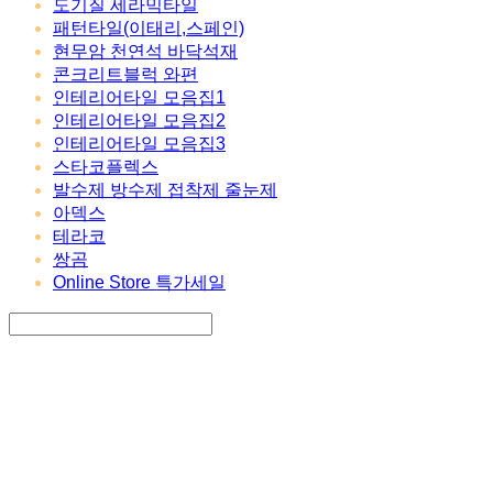
도기질 세라믹타일
패턴타일(이태리,스페인)
현무암 천연석 바닥석재
콘크리트블럭 와편
인테리어타일 모음집1
인테리어타일 모음집2
인테리어타일 모음집3
스타코플렉스
발수제 방수제 접착제 줄눈제
아덱스
테라코
쌍곰
Online Store 특가세일
Search
검색
Log In
로그인
Cart
장바구니