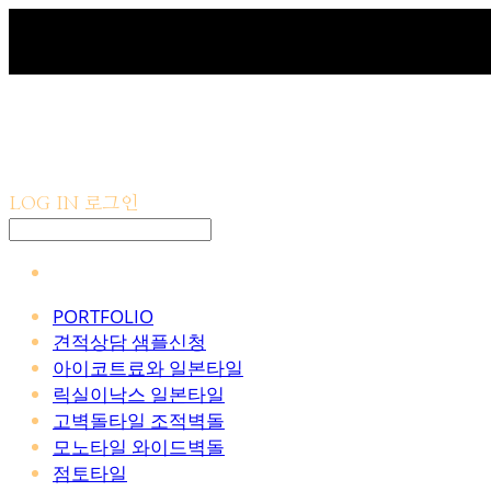
LOG IN
로그인
PORTFOLIO
견적상담 샘플신청
아이코트료와 일본타일
릭실이낙스 일본타일
고벽돌타일 조적벽돌
모노타일 와이드벽돌
점토타일