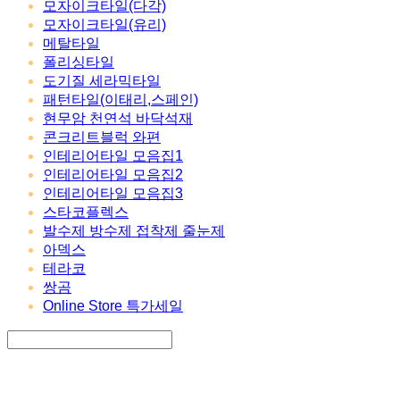
모자이크타일(다각)
모자이크타일(유리)
메탈타일
폴리싱타일
도기질 세라믹타일
패턴타일(이태리,스페인)
현무암 천연석 바닥석재
콘크리트블럭 와편
인테리어타일 모음집1
인테리어타일 모음집2
인테리어타일 모음집3
스타코플렉스
발수제 방수제 접착제 줄눈제
아덱스
테라코
쌍곰
Online Store 특가세일
Search
검색
Log In
로그인
Cart
장바구니