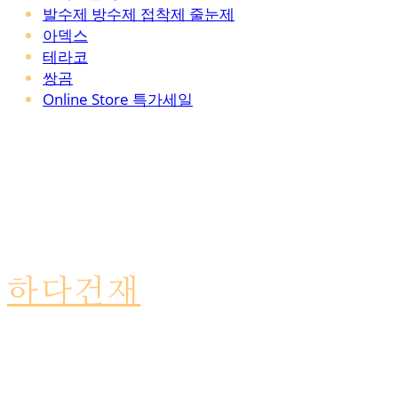
발수제 방수제 접착제 줄눈제
아덱스
테라코
쌍곰
Online Store 특가세일
하다건재