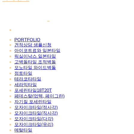
PORTFOLIO
견적상담 샘플신청
아이코트료와 일본타일
릭실이낙스 일본타일
고벽돌타일 조적벽돌
모노타일 와이드벽돌
점토타일
테라코타타일
세라믹타일
포세린타일18T20T
페데스탈(업텍, 페이그란)
자기질 포세린타일
모자이크타일(정사각)
모자이크타일(직사각)
모자이크타일(다각)
모자이크타일(유리)
메탈타일