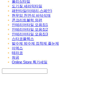
폴리싱타일
도기질 세라믹타일
패턴타일(이태리,스페인)
현무암 천연석 바닥석재
콘크리트블럭 와편
인테리어타일 모음집1
인테리어타일 모음집2
인테리어타일 모음집3
스타코플렉스
발수제 방수제 접착제 줄눈제
아덱스
테라코
쌍곰
Online Store 특가세일
Search
검색
Log In
로그인
Cart
장바구니