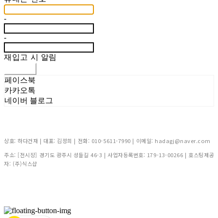
-
-
재입고 시 알림
신청하기
페이스북
카카오톡
네이버 블로그
상호: 하다건재 | 대표: 김정희 | 전화: 010-5611-7990 | 이메일: hadagj@naver.com
주소: [전시장] 경기도 광주시 성들길 46-3 | 사업자등록번호:
179-13-00266
| 호스팅제공
자: (주)식스샵