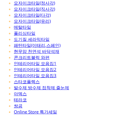
모자이크타일(정사각)
모자이크타일(직사각)
모자이크타일(다각)
모자이크타일(유리)
메탈타일
폴리싱타일
도기질 세라믹타일
패턴타일(이태리,스페인)
현무암 천연석 바닥석재
콘크리트블럭 와편
인테리어타일 모음집1
인테리어타일 모음집2
인테리어타일 모음집3
스타코플렉스
발수제 방수제 접착제 줄눈제
아덱스
테라코
쌍곰
Online Store 특가세일