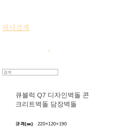
하다건재
큐블럭 Q7 디자인벽돌 콘
크리트벽돌 담장벽돌
규격(㎜)
220×120×190