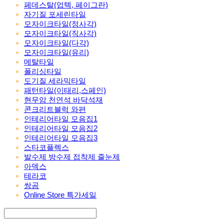
페데스탈(업텍, 페이그란)
자기질 포세린타일
모자이크타일(정사각)
모자이크타일(직사각)
모자이크타일(다각)
모자이크타일(유리)
메탈타일
폴리싱타일
도기질 세라믹타일
패턴타일(이태리,스페인)
현무암 천연석 바닥석재
콘크리트블럭 와편
인테리어타일 모음집1
인테리어타일 모음집2
인테리어타일 모음집3
스타코플렉스
발수제 방수제 접착제 줄눈제
아덱스
테라코
쌍곰
Online Store 특가세일
Search
검색