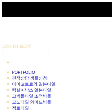
LOG IN
로그인
PORTFOLIO
견적상담 샘플신청
아이코트료와 일본타일
릭실이낙스 일본타일
고벽돌타일 조적벽돌
모노타일 와이드벽돌
점토타일