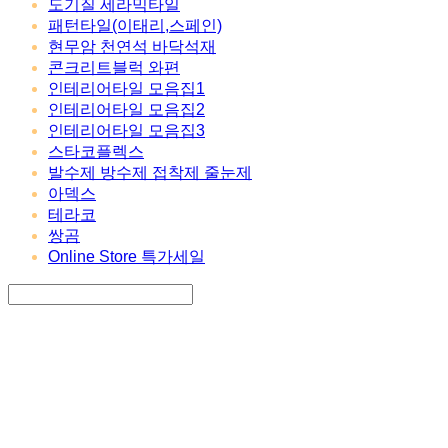
도기질 세라믹타일
패턴타일(이태리,스페인)
현무암 천연석 바닥석재
콘크리트블럭 와편
인테리어타일 모음집1
인테리어타일 모음집2
인테리어타일 모음집3
스타코플렉스
발수제 방수제 접착제 줄눈제
아덱스
테라코
쌍곰
Online Store 특가세일
Search
검색
Log In
로그인
Cart
장바구니