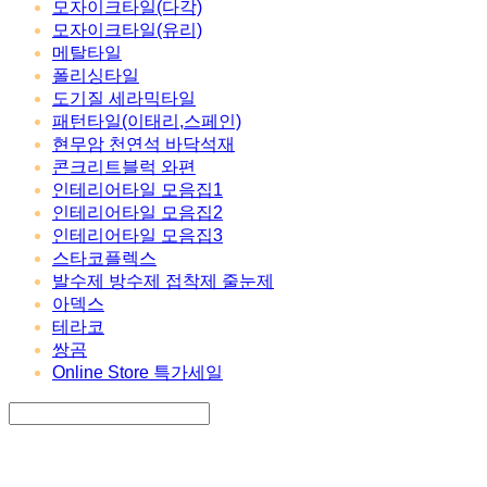
모자이크타일(다각)
모자이크타일(유리)
메탈타일
폴리싱타일
도기질 세라믹타일
패턴타일(이태리,스페인)
현무암 천연석 바닥석재
콘크리트블럭 와편
인테리어타일 모음집1
인테리어타일 모음집2
인테리어타일 모음집3
스타코플렉스
발수제 방수제 접착제 줄눈제
아덱스
테라코
쌍곰
Online Store 특가세일
Search
검색
Log In
로그인
Cart
장바구니