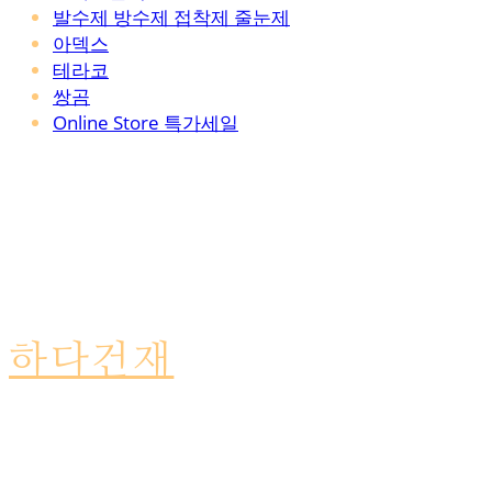
발수제 방수제 접착제 줄눈제
아덱스
테라코
쌍곰
Online Store 특가세일
하다건재