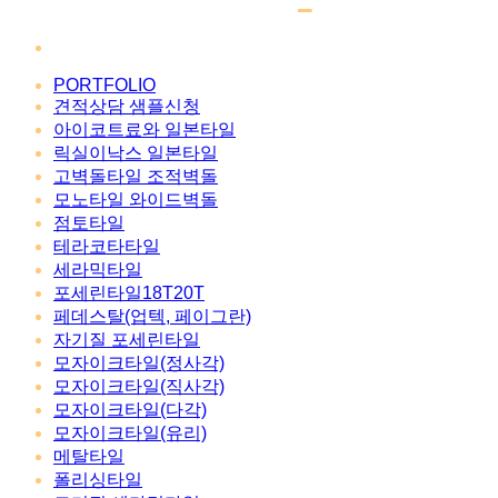
PORTFOLIO
견적상담 샘플신청
아이코트료와 일본타일
릭실이낙스 일본타일
고벽돌타일 조적벽돌
모노타일 와이드벽돌
점토타일
테라코타타일
세라믹타일
포세린타일18T20T
페데스탈(업텍, 페이그란)
자기질 포세린타일
모자이크타일(정사각)
모자이크타일(직사각)
모자이크타일(다각)
모자이크타일(유리)
메탈타일
폴리싱타일