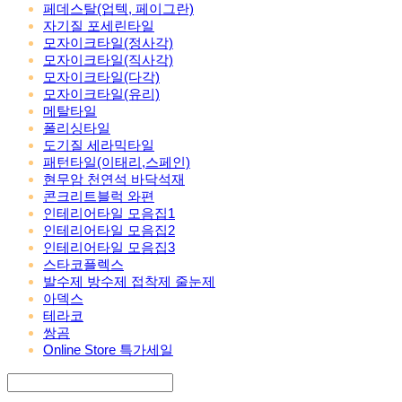
페데스탈(업텍, 페이그란)
자기질 포세린타일
모자이크타일(정사각)
모자이크타일(직사각)
모자이크타일(다각)
모자이크타일(유리)
메탈타일
폴리싱타일
도기질 세라믹타일
패턴타일(이태리,스페인)
현무암 천연석 바닥석재
콘크리트블럭 와편
인테리어타일 모음집1
인테리어타일 모음집2
인테리어타일 모음집3
스타코플렉스
발수제 방수제 접착제 줄눈제
아덱스
테라코
쌍곰
Online Store 특가세일
Search
검색