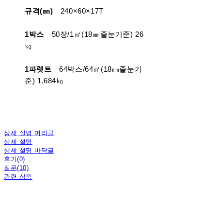
규격(㎜)
240×60×17T
1박스
50장/1㎡(18㎜줄눈기준) 26
㎏
1파렛트
64박스/64㎡(18㎜줄눈기
준) 1,684㎏
상세 설명 머리글
상세 설명
상세 설명 바닥글
후기(0)
질문(10)
관련 상품