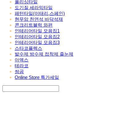
폴리싱타일
도기질 세라믹타일
패턴타일(이태리,스페인)
현무암 천연석 바닥석재
콘크리트블럭 와편
인테리어타일 모음집1
인테리어타일 모음집2
인테리어타일 모음집3
스타코플렉스
발수제 방수제 접착제 줄눈제
아덱스
테라코
쌍곰
Online Store 특가세일
Search
검색
Log In
로그인
Cart
장바구니