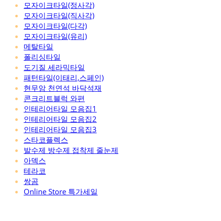
모자이크타일(정사각)
모자이크타일(직사각)
모자이크타일(다각)
모자이크타일(유리)
메탈타일
폴리싱타일
도기질 세라믹타일
패턴타일(이태리,스페인)
현무암 천연석 바닥석재
콘크리트블럭 와편
인테리어타일 모음집1
인테리어타일 모음집2
인테리어타일 모음집3
스타코플렉스
발수제 방수제 접착제 줄눈제
아덱스
테라코
쌍곰
Online Store 특가세일