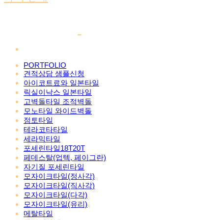
PORTFOLIO
견적상담 샘플신청
아이코트료와 일본타일
릭실이낙스 일본타일
고벽돌타일 조적벽돌
모노타일 와이드벽돌
점토타일
테라코타타일
세라믹타일
포세린타일18T20T
페데스탈(업텍, 페이그란)
자기질 포세린타일
모자이크타일(정사각)
모자이크타일(직사각)
모자이크타일(다각)
모자이크타일(유리)
메탈타일