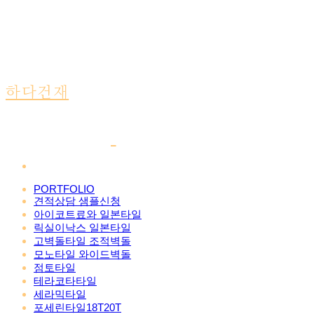
하다건재
PORTFOLIO
견적상담 샘플신청
아이코트료와 일본타일
릭실이낙스 일본타일
고벽돌타일 조적벽돌
모노타일 와이드벽돌
점토타일
테라코타타일
세라믹타일
포세린타일18T20T