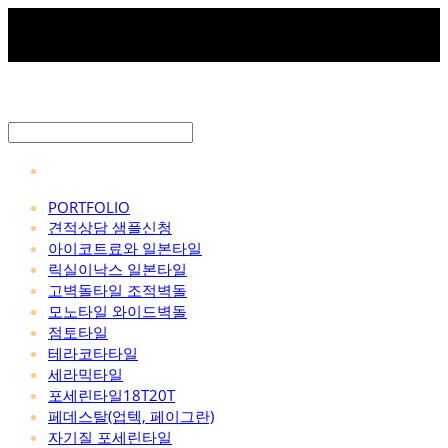
PORTFOLIO
견적상담 샘플신청
아이코트료와 일본타일
릭실이낙스 일본타일
고벽돌타일 조적벽돌
모노타일 와이드벽돌
점토타일
테라코타타일
세라믹타일
포세린타일18T20T
페데스탈(업텍, 페이그란)
자기질 포세린타일