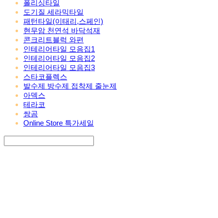
폴리싱타일
도기질 세라믹타일
패턴타일(이태리,스페인)
현무암 천연석 바닥석재
콘크리트블럭 와편
인테리어타일 모음집1
인테리어타일 모음집2
인테리어타일 모음집3
스타코플렉스
발수제 방수제 접착제 줄눈제
아덱스
테라코
쌍곰
Online Store 특가세일
Search
검색
Log In
로그인
Cart
장바구니