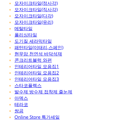
모자이크타일(정사각)
모자이크타일(직사각)
모자이크타일(다각)
모자이크타일(유리)
메탈타일
폴리싱타일
도기질 세라믹타일
패턴타일(이태리,스페인)
현무암 천연석 바닥석재
콘크리트블럭 와편
인테리어타일 모음집1
인테리어타일 모음집2
인테리어타일 모음집3
스타코플렉스
발수제 방수제 접착제 줄눈제
아덱스
테라코
쌍곰
Online Store 특가세일