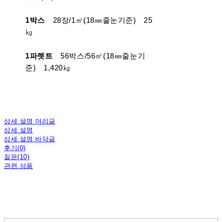
1박스
28장/1㎡(18㎜줄눈기준) 25
㎏
1파렛트
56박스/56㎡(18㎜줄눈기
준) 1,420㎏
상세 설명 머리글
상세 설명
상세 설명 바닥글
후기(0)
질문(10)
관련 상품