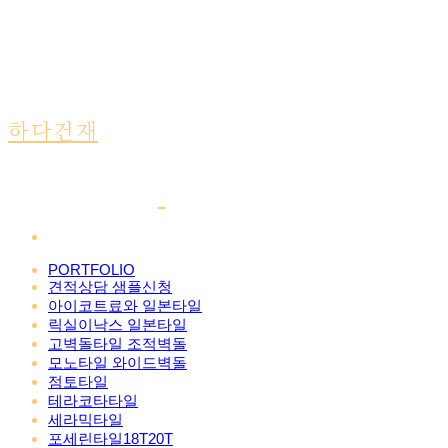
하다건재
PORTFOLIO
견적상담 샘플신청
아이코트료와 일본타일
릭실이낙스 일본타일
고벽돌타일 조적벽돌
모노타일 와이드벽돌
점토타일
테라코타타일
세라믹타일
포세린타일18T20T