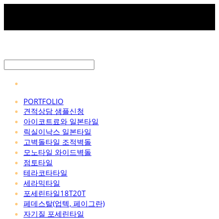
PORTFOLIO
견적상담 샘플신청
아이코트료와 일본타일
릭실이낙스 일본타일
고벽돌타일 조적벽돌
모노타일 와이드벽돌
점토타일
테라코타타일
세라믹타일
포세린타일18T20T
페데스탈(업텍, 페이그란)
자기질 포세린타일