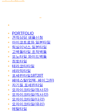
PORTFOLIO
견적상담 샘플신청
아이코트료와 일본타일
릭실이낙스 일본타일
고벽돌타일 조적벽돌
모노타일 와이드벽돌
점토타일
테라코타타일
세라믹타일
포세린타일18T20T
페데스탈(업텍, 페이그란)
자기질 포세린타일
모자이크타일(정사각)
모자이크타일(직사각)
모자이크타일(다각)
모자이크타일(유리)
메탈타일