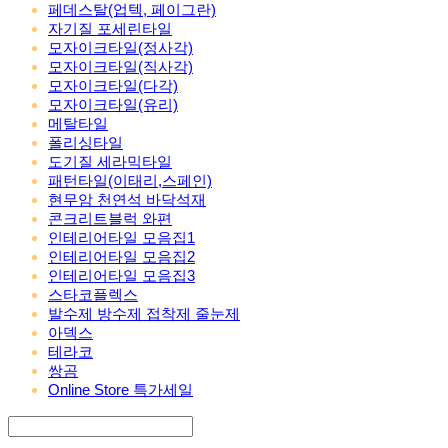
페데스탈(업텍, 페이그란)
자기질 포세린타일
모자이크타일(정사각)
모자이크타일(직사각)
모자이크타일(다각)
모자이크타일(유리)
메탈타일
폴리싱타일
도기질 세라믹타일
패턴타일(이태리,스페인)
현무암 천연석 바닥석재
콘크리트블럭 와편
인테리어타일 모음집1
인테리어타일 모음집2
인테리어타일 모음집3
스타코플렉스
발수제 방수제 접착제 줄눈제
아덱스
테라코
쌍곰
Online Store 특가세일
Search
검색