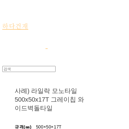
하다건재
사례) 라일락 모노타일
500x50x17T 그레이칩 와
이드벽돌타일
규격(㎜)
500×50×17T