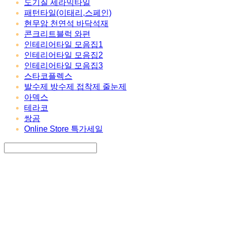
도기질 세라믹타일
패턴타일(이태리,스페인)
현무암 천연석 바닥석재
콘크리트블럭 와편
인테리어타일 모음집1
인테리어타일 모음집2
인테리어타일 모음집3
스타코플렉스
발수제 방수제 접착제 줄눈제
아덱스
테라코
쌍곰
Online Store 특가세일
Search
검색
Log In
로그인
Cart
장바구니