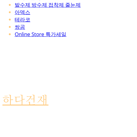
발수제 방수제 접착제 줄눈제
아덱스
테라코
쌍곰
Online Store 특가세일
하다건재