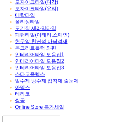
모자이크타일(다각)
모자이크타일(유리)
메탈타일
폴리싱타일
도기질 세라믹타일
패턴타일(이태리,스페인)
현무암 천연석 바닥석재
콘크리트블럭 와편
인테리어타일 모음집1
인테리어타일 모음집2
인테리어타일 모음집3
스타코플렉스
발수제 방수제 접착제 줄눈제
아덱스
테라코
쌍곰
Online Store 특가세일
Search
검색
Log In
로그인
Cart
장바구니