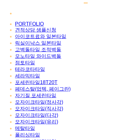
PORTFOLIO
견적상담 샘플신청
아이코트료와 일본타일
릭실이낙스 일본타일
고벽돌타일 조적벽돌
모노타일 와이드벽돌
점토타일
테라코타타일
세라믹타일
포세린타일18T20T
페데스탈(업텍, 페이그란)
자기질 포세린타일
모자이크타일(정사각)
모자이크타일(직사각)
모자이크타일(다각)
모자이크타일(유리)
메탈타일
폴리싱타일