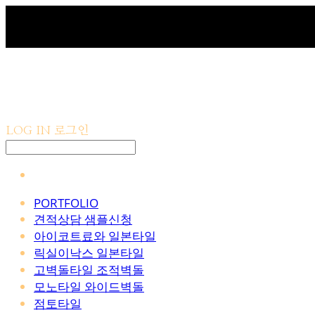
LOG IN
로그인
PORTFOLIO
견적상담 샘플신청
아이코트료와 일본타일
릭실이낙스 일본타일
고벽돌타일 조적벽돌
모노타일 와이드벽돌
점토타일