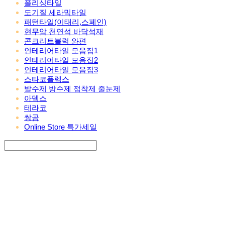
폴리싱타일
도기질 세라믹타일
패턴타일(이태리,스페인)
현무암 천연석 바닥석재
콘크리트블럭 와편
인테리어타일 모음집1
인테리어타일 모음집2
인테리어타일 모음집3
스타코플렉스
발수제 방수제 접착제 줄눈제
아덱스
테라코
쌍곰
Online Store 특가세일
Search
검색
Log In
로그인
Cart
장바구니