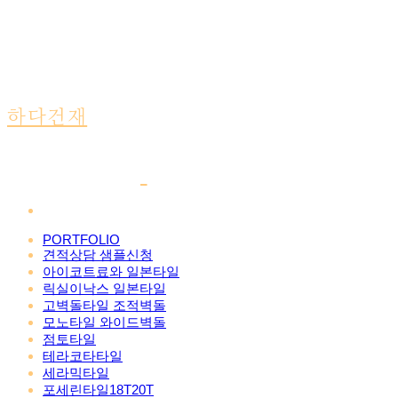
하다건재
PORTFOLIO
견적상담 샘플신청
아이코트료와 일본타일
릭실이낙스 일본타일
고벽돌타일 조적벽돌
모노타일 와이드벽돌
점토타일
테라코타타일
세라믹타일
포세린타일18T20T