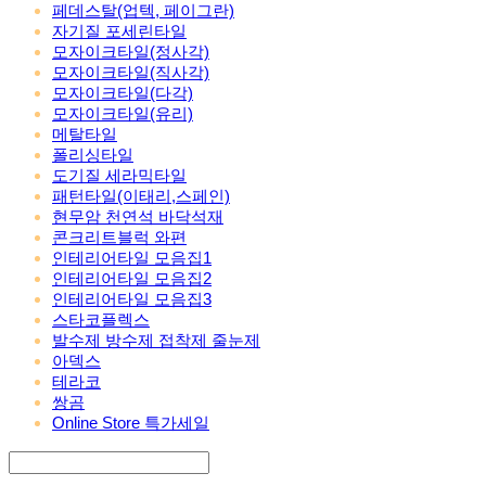
페데스탈(업텍, 페이그란)
자기질 포세린타일
모자이크타일(정사각)
모자이크타일(직사각)
모자이크타일(다각)
모자이크타일(유리)
메탈타일
폴리싱타일
도기질 세라믹타일
패턴타일(이태리,스페인)
현무암 천연석 바닥석재
콘크리트블럭 와편
인테리어타일 모음집1
인테리어타일 모음집2
인테리어타일 모음집3
스타코플렉스
발수제 방수제 접착제 줄눈제
아덱스
테라코
쌍곰
Online Store 특가세일
Search
검색