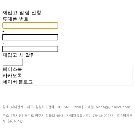
재입고 알림 신청
휴대폰 번호
-
-
재입고 시 알림
신청하기
페이스북
카카오톡
네이버 블로그
상호: 하다건재 | 대표: 김정희 | 전화: 010-5611-7990 | 이메일: hadagj@naver.com
주소: [전시장] 경기도 광주시 성들길 46-3 | 사업자등록번호:
179-13-00266
| 호스팅제공
자: (주)식스샵