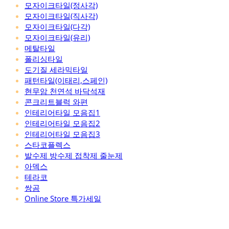
모자이크타일(정사각)
모자이크타일(직사각)
모자이크타일(다각)
모자이크타일(유리)
메탈타일
폴리싱타일
도기질 세라믹타일
패턴타일(이태리,스페인)
현무암 천연석 바닥석재
콘크리트블럭 와편
인테리어타일 모음집1
인테리어타일 모음집2
인테리어타일 모음집3
스타코플렉스
발수제 방수제 접착제 줄눈제
아덱스
테라코
쌍곰
Online Store 특가세일