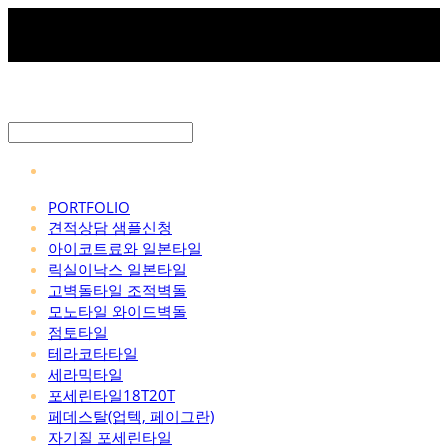
PORTFOLIO
견적상담 샘플신청
아이코트료와 일본타일
릭실이낙스 일본타일
고벽돌타일 조적벽돌
모노타일 와이드벽돌
점토타일
테라코타타일
세라믹타일
포세린타일18T20T
페데스탈(업텍, 페이그란)
자기질 포세린타일