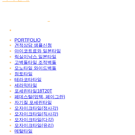
PORTFOLIO
견적상담 샘플신청
아이코트료와 일본타일
릭실이낙스 일본타일
고벽돌타일 조적벽돌
모노타일 와이드벽돌
점토타일
테라코타타일
세라믹타일
포세린타일18T20T
페데스탈(업텍, 페이그란)
자기질 포세린타일
모자이크타일(정사각)
모자이크타일(직사각)
모자이크타일(다각)
모자이크타일(유리)
메탈타일