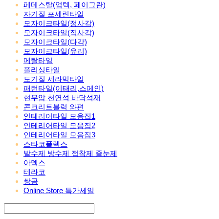
페데스탈(업텍, 페이그란)
자기질 포세린타일
모자이크타일(정사각)
모자이크타일(직사각)
모자이크타일(다각)
모자이크타일(유리)
메탈타일
폴리싱타일
도기질 세라믹타일
패턴타일(이태리,스페인)
현무암 천연석 바닥석재
콘크리트블럭 와편
인테리어타일 모음집1
인테리어타일 모음집2
인테리어타일 모음집3
스타코플렉스
발수제 방수제 접착제 줄눈제
아덱스
테라코
쌍곰
Online Store 특가세일
Search
검색