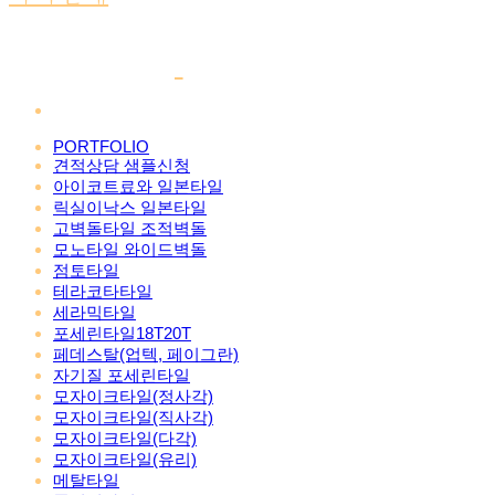
PORTFOLIO
견적상담 샘플신청
아이코트료와 일본타일
릭실이낙스 일본타일
고벽돌타일 조적벽돌
모노타일 와이드벽돌
점토타일
테라코타타일
세라믹타일
포세린타일18T20T
페데스탈(업텍, 페이그란)
자기질 포세린타일
모자이크타일(정사각)
모자이크타일(직사각)
모자이크타일(다각)
모자이크타일(유리)
메탈타일