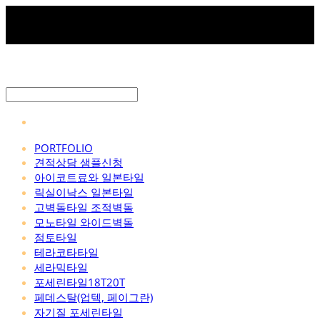
PORTFOLIO
견적상담 샘플신청
아이코트료와 일본타일
릭실이낙스 일본타일
고벽돌타일 조적벽돌
모노타일 와이드벽돌
점토타일
테라코타타일
세라믹타일
포세린타일18T20T
페데스탈(업텍, 페이그란)
자기질 포세린타일