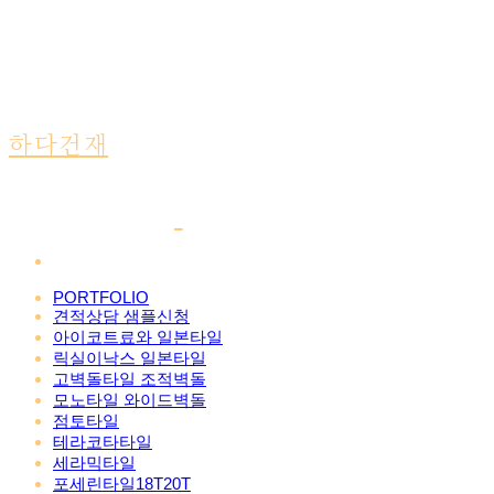
하다건재
PORTFOLIO
견적상담 샘플신청
아이코트료와 일본타일
릭실이낙스 일본타일
고벽돌타일 조적벽돌
모노타일 와이드벽돌
점토타일
테라코타타일
세라믹타일
포세린타일18T20T