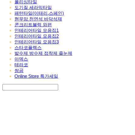
폴리싱타일
도기질 세라믹타일
패턴타일(이태리,스페인)
현무암 천연석 바닥석재
콘크리트블럭 와편
인테리어타일 모음집1
인테리어타일 모음집2
인테리어타일 모음집3
스타코플렉스
발수제 방수제 접착제 줄눈제
아덱스
테라코
쌍곰
Online Store 특가세일
Search
검색
Log In
로그인
Cart
장바구니