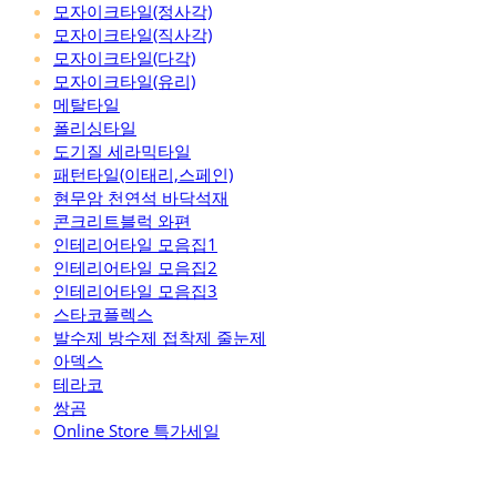
모자이크타일(정사각)
모자이크타일(직사각)
모자이크타일(다각)
모자이크타일(유리)
메탈타일
폴리싱타일
도기질 세라믹타일
패턴타일(이태리,스페인)
현무암 천연석 바닥석재
콘크리트블럭 와편
인테리어타일 모음집1
인테리어타일 모음집2
인테리어타일 모음집3
스타코플렉스
발수제 방수제 접착제 줄눈제
아덱스
테라코
쌍곰
Online Store 특가세일