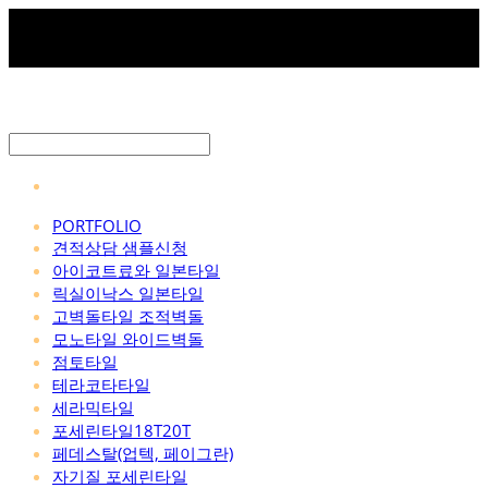
PORTFOLIO
견적상담 샘플신청
아이코트료와 일본타일
릭실이낙스 일본타일
고벽돌타일 조적벽돌
모노타일 와이드벽돌
점토타일
테라코타타일
세라믹타일
포세린타일18T20T
페데스탈(업텍, 페이그란)
자기질 포세린타일