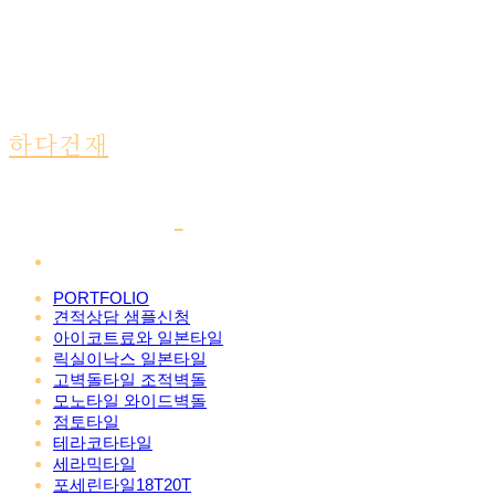
하다건재
PORTFOLIO
견적상담 샘플신청
아이코트료와 일본타일
릭실이낙스 일본타일
고벽돌타일 조적벽돌
모노타일 와이드벽돌
점토타일
테라코타타일
세라믹타일
포세린타일18T20T