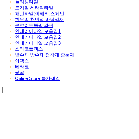
폴리싱타일
도기질 세라믹타일
패턴타일(이태리,스페인)
현무암 천연석 바닥석재
콘크리트블럭 와편
인테리어타일 모음집1
인테리어타일 모음집2
인테리어타일 모음집3
스타코플렉스
발수제 방수제 접착제 줄눈제
아덱스
테라코
쌍곰
Online Store 특가세일
Search
검색
Log In
로그인
Cart
장바구니