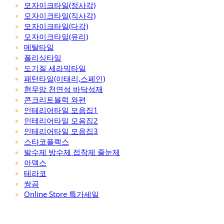
모자이크타일(정사각)
모자이크타일(직사각)
모자이크타일(다각)
모자이크타일(유리)
메탈타일
폴리싱타일
도기질 세라믹타일
패턴타일(이태리,스페인)
현무암 천연석 바닥석재
콘크리트블럭 와편
인테리어타일 모음집1
인테리어타일 모음집2
인테리어타일 모음집3
스타코플렉스
발수제 방수제 접착제 줄눈제
아덱스
테라코
쌍곰
Online Store 특가세일