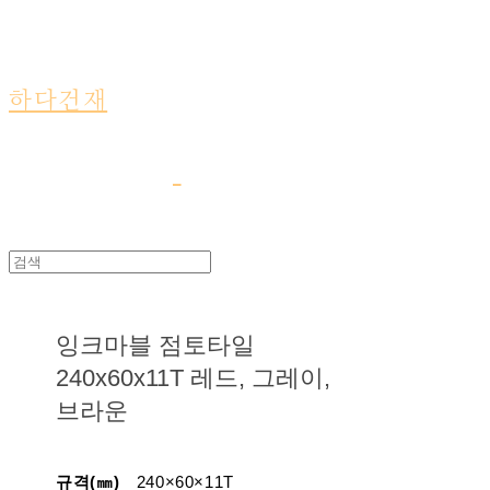
하다건재
잉크마블 점토타일
240x60x11T 레드, 그레이,
브라운
규격(㎜)
240×60×11T