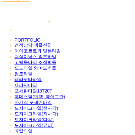
PORTFOLIO
견적상담 샘플신청
아이코트료와 일본타일
릭실이낙스 일본타일
고벽돌타일 조적벽돌
모노타일 와이드벽돌
점토타일
테라코타타일
세라믹타일
포세린타일18T20T
페데스탈(업텍, 페이그란)
자기질 포세린타일
모자이크타일(정사각)
모자이크타일(직사각)
모자이크타일(다각)
모자이크타일(유리)
메탈타일