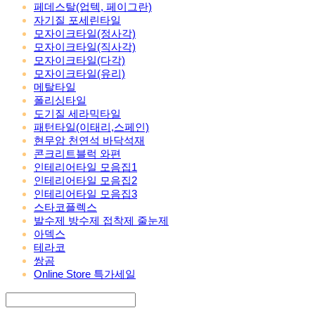
페데스탈(업텍, 페이그란)
자기질 포세린타일
모자이크타일(정사각)
모자이크타일(직사각)
모자이크타일(다각)
모자이크타일(유리)
메탈타일
폴리싱타일
도기질 세라믹타일
패턴타일(이태리,스페인)
현무암 천연석 바닥석재
콘크리트블럭 와편
인테리어타일 모음집1
인테리어타일 모음집2
인테리어타일 모음집3
스타코플렉스
발수제 방수제 접착제 줄눈제
아덱스
테라코
쌍곰
Online Store 특가세일
Search
검색