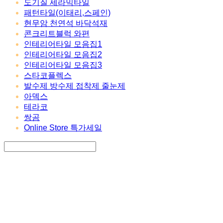
도기질 세라믹타일
패턴타일(이태리,스페인)
현무암 천연석 바닥석재
콘크리트블럭 와편
인테리어타일 모음집1
인테리어타일 모음집2
인테리어타일 모음집3
스타코플렉스
발수제 방수제 접착제 줄눈제
아덱스
테라코
쌍곰
Online Store 특가세일
Search
검색
Log In
로그인
Cart
장바구니