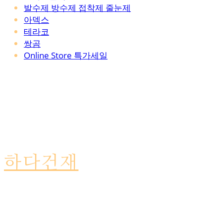
발수제 방수제 접착제 줄눈제
아덱스
테라코
쌍곰
Online Store 특가세일
하다건재