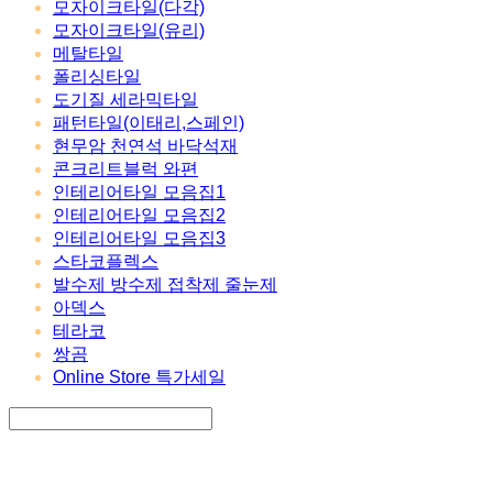
모자이크타일(다각)
모자이크타일(유리)
메탈타일
폴리싱타일
도기질 세라믹타일
패턴타일(이태리,스페인)
현무암 천연석 바닥석재
콘크리트블럭 와편
인테리어타일 모음집1
인테리어타일 모음집2
인테리어타일 모음집3
스타코플렉스
발수제 방수제 접착제 줄눈제
아덱스
테라코
쌍곰
Online Store 특가세일
Search
검색
Log In
로그인
Cart
장바구니