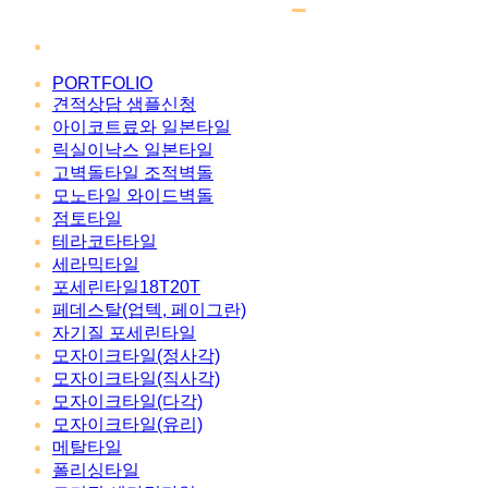
PORTFOLIO
견적상담 샘플신청
아이코트료와 일본타일
릭실이낙스 일본타일
고벽돌타일 조적벽돌
모노타일 와이드벽돌
점토타일
테라코타타일
세라믹타일
포세린타일18T20T
페데스탈(업텍, 페이그란)
자기질 포세린타일
모자이크타일(정사각)
모자이크타일(직사각)
모자이크타일(다각)
모자이크타일(유리)
메탈타일
폴리싱타일