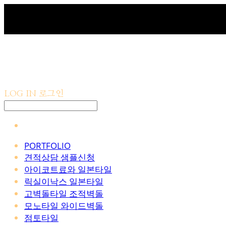
LOG IN
로그인
PORTFOLIO
견적상담 샘플신청
아이코트료와 일본타일
릭실이낙스 일본타일
고벽돌타일 조적벽돌
모노타일 와이드벽돌
점토타일