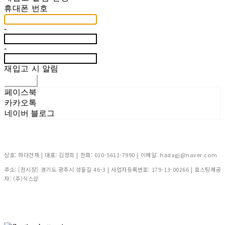
휴대폰 번호
-
-
재입고 시 알림
신청하기
페이스북
카카오톡
네이버 블로그
상호: 하다건재 | 대표: 김정희 | 전화: 010-5611-7990 | 이메일: hadagj@naver.com
주소: [전시장] 경기도 광주시 성들길 46-3 | 사업자등록번호:
179-13-00266
| 호스팅제공
자: (주)식스샵