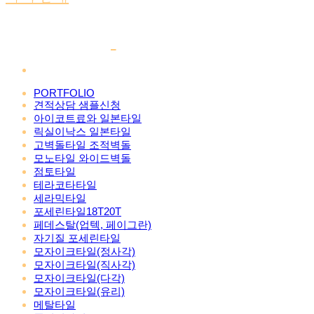
PORTFOLIO
견적상담 샘플신청
아이코트료와 일본타일
릭실이낙스 일본타일
고벽돌타일 조적벽돌
모노타일 와이드벽돌
점토타일
테라코타타일
세라믹타일
포세린타일18T20T
페데스탈(업텍, 페이그란)
자기질 포세린타일
모자이크타일(정사각)
모자이크타일(직사각)
모자이크타일(다각)
모자이크타일(유리)
메탈타일