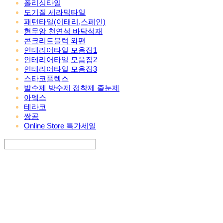
폴리싱타일
도기질 세라믹타일
패턴타일(이태리,스페인)
현무암 천연석 바닥석재
콘크리트블럭 와편
인테리어타일 모음집1
인테리어타일 모음집2
인테리어타일 모음집3
스타코플렉스
발수제 방수제 접착제 줄눈제
아덱스
테라코
쌍곰
Online Store 특가세일
Search
검색
Log In
로그인
Cart
장바구니