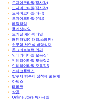
모자이크타일(정사각)
모자이크타일(직사각)
모자이크타일(다각)
모자이크타일(유리)
메탈타일
폴리싱타일
도기질 세라믹타일
패턴타일(이태리,스페인)
현무암 천연석 바닥석재
콘크리트블럭 와편
인테리어타일 모음집1
인테리어타일 모음집2
인테리어타일 모음집3
스타코플렉스
발수제 방수제 접착제 줄눈제
아덱스
테라코
쌍곰
Online Store 특가세일