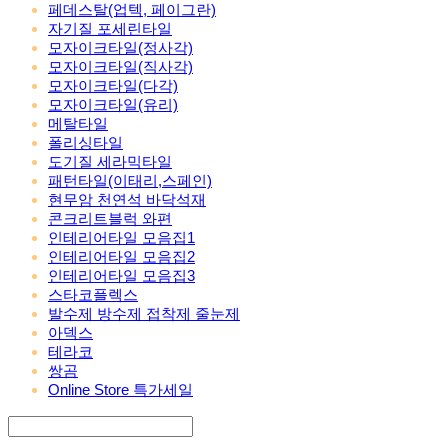
페데스탈(업텍, 페이그란)
자기질 포세린타일
모자이크타일(정사각)
모자이크타일(직사각)
모자이크타일(다각)
모자이크타일(유리)
메탈타일
폴리싱타일
도기질 세라믹타일
패턴타일(이태리,스페인)
현무암 천연석 바닥석재
콘크리트블럭 와편
인테리어타일 모음집1
인테리어타일 모음집2
인테리어타일 모음집3
스타코플렉스
발수제 방수제 접착제 줄눈제
아덱스
테라코
쌍곰
Online Store 특가세일
Search
검색