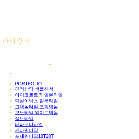
하다건재
PORTFOLIO
견적상담 샘플신청
아이코트료와 일본타일
릭실이낙스 일본타일
고벽돌타일 조적벽돌
모노타일 와이드벽돌
점토타일
테라코타타일
세라믹타일
포세린타일18T20T