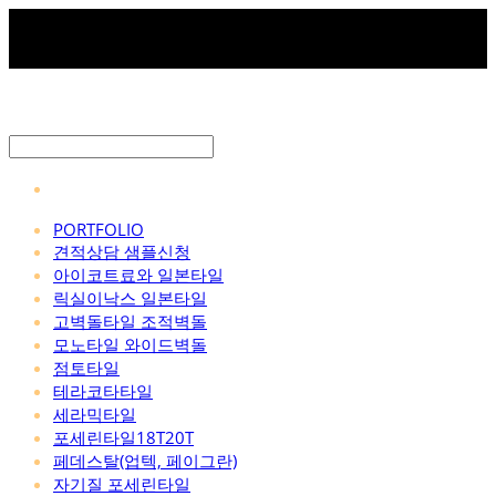
PORTFOLIO
견적상담 샘플신청
아이코트료와 일본타일
릭실이낙스 일본타일
고벽돌타일 조적벽돌
모노타일 와이드벽돌
점토타일
테라코타타일
세라믹타일
포세린타일18T20T
페데스탈(업텍, 페이그란)
자기질 포세린타일