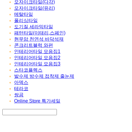
모자이크타일(다각)
모자이크타일(유리)
메탈타일
폴리싱타일
도기질 세라믹타일
패턴타일(이태리,스페인)
현무암 천연석 바닥석재
콘크리트블럭 와편
인테리어타일 모음집1
인테리어타일 모음집2
인테리어타일 모음집3
스타코플렉스
발수제 방수제 접착제 줄눈제
아덱스
테라코
쌍곰
Online Store 특가세일
Search
검색
Log In
로그인
Cart
장바구니