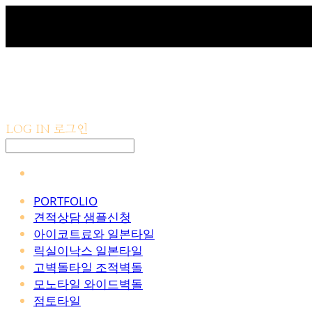
LOG IN
로그인
PORTFOLIO
견적상담 샘플신청
아이코트료와 일본타일
릭실이낙스 일본타일
고벽돌타일 조적벽돌
모노타일 와이드벽돌
점토타일