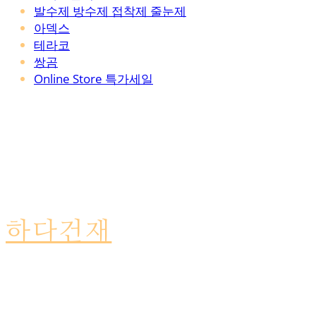
발수제 방수제 접착제 줄눈제
아덱스
테라코
쌍곰
Online Store 특가세일
하다건재