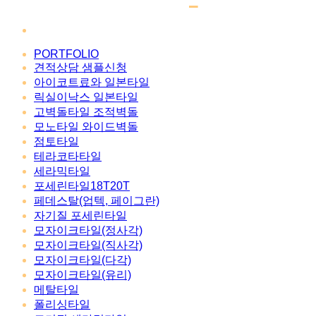
PORTFOLIO
견적상담 샘플신청
아이코트료와 일본타일
릭실이낙스 일본타일
고벽돌타일 조적벽돌
모노타일 와이드벽돌
점토타일
테라코타타일
세라믹타일
포세린타일18T20T
페데스탈(업텍, 페이그란)
자기질 포세린타일
모자이크타일(정사각)
모자이크타일(직사각)
모자이크타일(다각)
모자이크타일(유리)
메탈타일
폴리싱타일