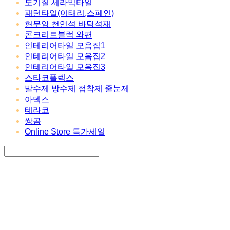
도기질 세라믹타일
패턴타일(이태리,스페인)
현무암 천연석 바닥석재
콘크리트블럭 와편
인테리어타일 모음집1
인테리어타일 모음집2
인테리어타일 모음집3
스타코플렉스
발수제 방수제 접착제 줄눈제
아덱스
테라코
쌍곰
Online Store 특가세일
Search
검색
Log In
로그인
Cart
장바구니