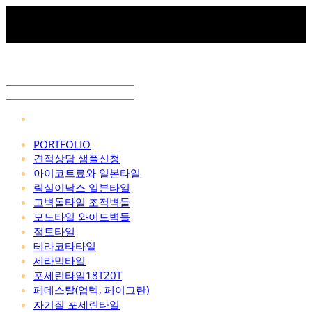
PORTFOLIO
견적상담 샘플신청
아이코트료와 일본타일
릭실이낙스 일본타일
고벽돌타일 조적벽돌
모노타일 와이드벽돌
점토타일
테라코타타일
세라믹타일
포세린타일18T20T
페데스탈(업텍, 페이그란)
자기질 포세린타일