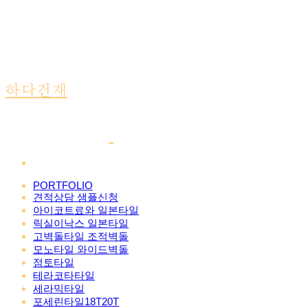
하다건재
PORTFOLIO
견적상담 샘플신청
아이코트료와 일본타일
릭실이낙스 일본타일
고벽돌타일 조적벽돌
모노타일 와이드벽돌
점토타일
테라코타타일
세라믹타일
포세린타일18T20T