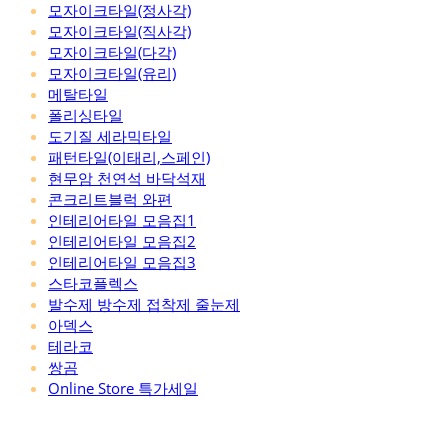
모자이크타일(정사각)
모자이크타일(직사각)
모자이크타일(다각)
모자이크타일(유리)
메탈타일
폴리싱타일
도기질 세라믹타일
패턴타일(이태리,스페인)
현무암 천연석 바닥석재
콘크리트블럭 와편
인테리어타일 모음집1
인테리어타일 모음집2
인테리어타일 모음집3
스타코플렉스
발수제 방수제 접착제 줄눈제
아덱스
테라코
쌍곰
Online Store 특가세일