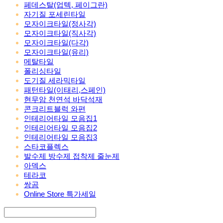
페데스탈(업텍, 페이그란)
자기질 포세린타일
모자이크타일(정사각)
모자이크타일(직사각)
모자이크타일(다각)
모자이크타일(유리)
메탈타일
폴리싱타일
도기질 세라믹타일
패턴타일(이태리,스페인)
현무암 천연석 바닥석재
콘크리트블럭 와편
인테리어타일 모음집1
인테리어타일 모음집2
인테리어타일 모음집3
스타코플렉스
발수제 방수제 접착제 줄눈제
아덱스
테라코
쌍곰
Online Store 특가세일
Search
검색