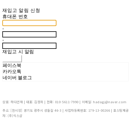
재입고 알림 신청
휴대폰 번호
-
-
재입고 시 알림
신청하기
페이스북
카카오톡
네이버 블로그
상호: 하다건재 | 대표: 김정희 | 전화: 010-5611-7990 | 이메일: hadagj@naver.com
주소: [전시장] 경기도 광주시 성들길 46-3 | 사업자등록번호:
179-13-00266
| 호스팅제공
자: (주)식스샵