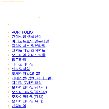
PORTFOLIO
견적상담 샘플신청
아이코트료와 일본타일
릭실이낙스 일본타일
고벽돌타일 조적벽돌
모노타일 와이드벽돌
점토타일
테라코타타일
세라믹타일
포세린타일18T20T
페데스탈(업텍, 페이그란)
자기질 포세린타일
모자이크타일(정사각)
모자이크타일(직사각)
모자이크타일(다각)
모자이크타일(유리)
메탈타일