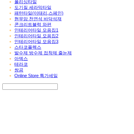
폴리싱타일
도기질 세라믹타일
패턴타일(이태리,스페인)
현무암 천연석 바닥석재
콘크리트블럭 와편
인테리어타일 모음집1
인테리어타일 모음집2
인테리어타일 모음집3
스타코플렉스
발수제 방수제 접착제 줄눈제
아덱스
테라코
쌍곰
Online Store 특가세일
Search
검색
Log In
로그인
Cart
장바구니