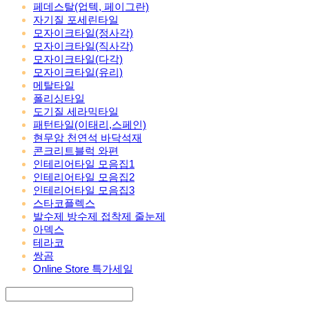
페데스탈(업텍, 페이그란)
자기질 포세린타일
모자이크타일(정사각)
모자이크타일(직사각)
모자이크타일(다각)
모자이크타일(유리)
메탈타일
폴리싱타일
도기질 세라믹타일
패턴타일(이태리,스페인)
현무암 천연석 바닥석재
콘크리트블럭 와편
인테리어타일 모음집1
인테리어타일 모음집2
인테리어타일 모음집3
스타코플렉스
발수제 방수제 접착제 줄눈제
아덱스
테라코
쌍곰
Online Store 특가세일
Search
검색