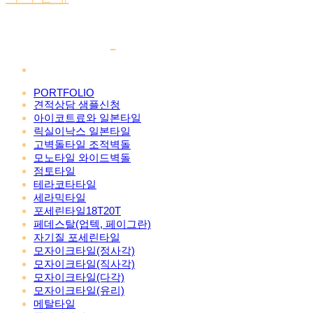
PORTFOLIO
견적상담 샘플신청
아이코트료와 일본타일
릭실이낙스 일본타일
고벽돌타일 조적벽돌
모노타일 와이드벽돌
점토타일
테라코타타일
세라믹타일
포세린타일18T20T
페데스탈(업텍, 페이그란)
자기질 포세린타일
모자이크타일(정사각)
모자이크타일(직사각)
모자이크타일(다각)
모자이크타일(유리)
메탈타일