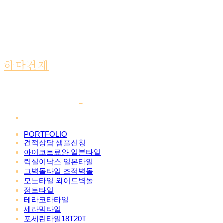
하다건재
PORTFOLIO
견적상담 샘플신청
아이코트료와 일본타일
릭실이낙스 일본타일
고벽돌타일 조적벽돌
모노타일 와이드벽돌
점토타일
테라코타타일
세라믹타일
포세린타일18T20T