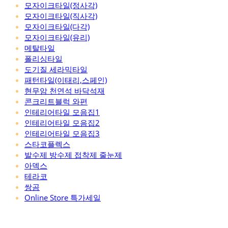
모자이크타일(정사각)
모자이크타일(직사각)
모자이크타일(다각)
모자이크타일(유리)
메탈타일
폴리싱타일
도기질 세라믹타일
패턴타일(이태리,스페인)
현무암 천연석 바닥석재
콘크리트블럭 와편
인테리어타일 모음집1
인테리어타일 모음집2
인테리어타일 모음집3
스타코플렉스
발수제 방수제 접착제 줄눈제
아덱스
테라코
쌍곰
Online Store 특가세일