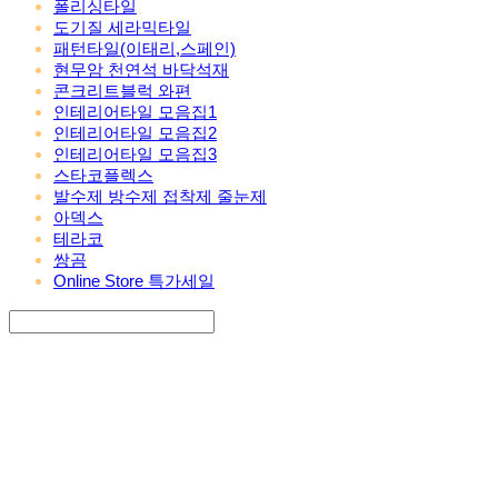
폴리싱타일
도기질 세라믹타일
패턴타일(이태리,스페인)
현무암 천연석 바닥석재
콘크리트블럭 와편
인테리어타일 모음집1
인테리어타일 모음집2
인테리어타일 모음집3
스타코플렉스
발수제 방수제 접착제 줄눈제
아덱스
테라코
쌍곰
Online Store 특가세일
Search
검색
Log In
로그인
Cart
장바구니