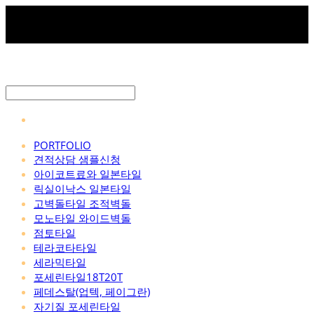
PORTFOLIO
견적상담 샘플신청
아이코트료와 일본타일
릭실이낙스 일본타일
고벽돌타일 조적벽돌
모노타일 와이드벽돌
점토타일
테라코타타일
세라믹타일
포세린타일18T20T
페데스탈(업텍, 페이그란)
자기질 포세린타일