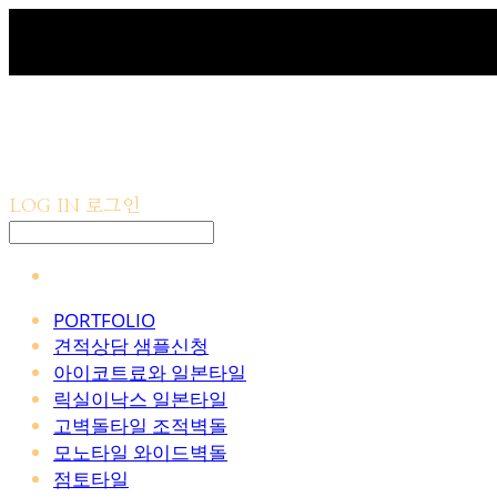
LOG IN
로그인
PORTFOLIO
견적상담 샘플신청
아이코트료와 일본타일
릭실이낙스 일본타일
고벽돌타일 조적벽돌
모노타일 와이드벽돌
점토타일