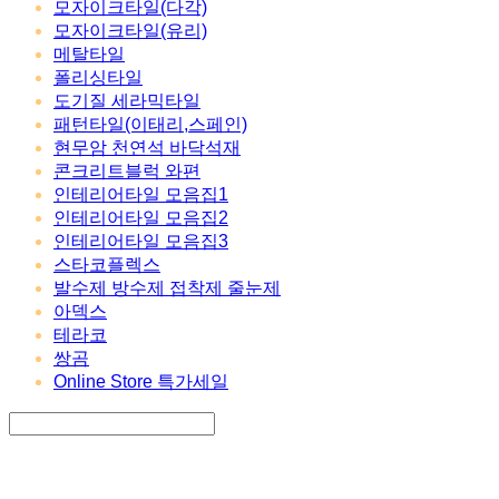
모자이크타일(다각)
모자이크타일(유리)
메탈타일
폴리싱타일
도기질 세라믹타일
패턴타일(이태리,스페인)
현무암 천연석 바닥석재
콘크리트블럭 와편
인테리어타일 모음집1
인테리어타일 모음집2
인테리어타일 모음집3
스타코플렉스
발수제 방수제 접착제 줄눈제
아덱스
테라코
쌍곰
Online Store 특가세일
Search
검색
Log In
로그인
Cart
장바구니