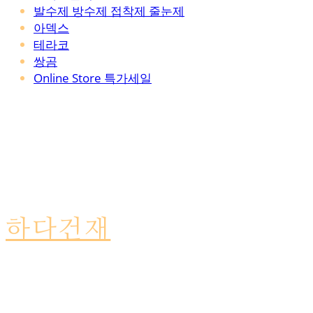
발수제 방수제 접착제 줄눈제
아덱스
테라코
쌍곰
Online Store 특가세일
하다건재