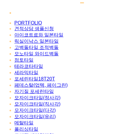
PORTFOLIO
견적상담 샘플신청
아이코트료와 일본타일
릭실이낙스 일본타일
고벽돌타일 조적벽돌
모노타일 와이드벽돌
점토타일
테라코타타일
세라믹타일
포세린타일18T20T
페데스탈(업텍, 페이그란)
자기질 포세린타일
모자이크타일(정사각)
모자이크타일(직사각)
모자이크타일(다각)
모자이크타일(유리)
메탈타일
폴리싱타일