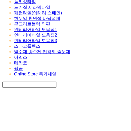
폴리싱타일
도기질 세라믹타일
패턴타일(이태리,스페인)
현무암 천연석 바닥석재
콘크리트블럭 와편
인테리어타일 모음집1
인테리어타일 모음집2
인테리어타일 모음집3
스타코플렉스
발수제 방수제 접착제 줄눈제
아덱스
테라코
쌍곰
Online Store 특가세일
Search
검색
Log In
로그인
Cart
장바구니