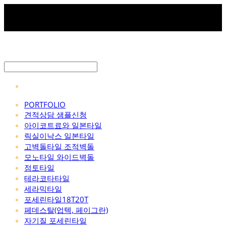
PORTFOLIO
견적상담 샘플신청
아이코트료와 일본타일
릭실이낙스 일본타일
고벽돌타일 조적벽돌
모노타일 와이드벽돌
점토타일
테라코타타일
세라믹타일
포세린타일18T20T
페데스탈(업텍, 페이그란)
자기질 포세린타일