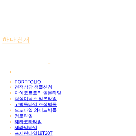
하다건재
PORTFOLIO
견적상담 샘플신청
아이코트료와 일본타일
릭실이낙스 일본타일
고벽돌타일 조적벽돌
모노타일 와이드벽돌
점토타일
테라코타타일
세라믹타일
포세린타일18T20T