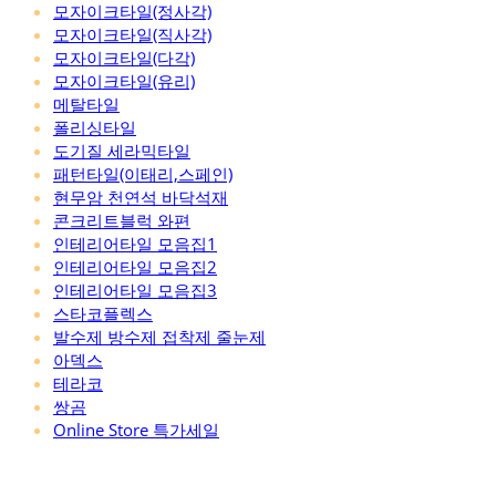
모자이크타일(정사각)
모자이크타일(직사각)
모자이크타일(다각)
모자이크타일(유리)
메탈타일
폴리싱타일
도기질 세라믹타일
패턴타일(이태리,스페인)
현무암 천연석 바닥석재
콘크리트블럭 와편
인테리어타일 모음집1
인테리어타일 모음집2
인테리어타일 모음집3
스타코플렉스
발수제 방수제 접착제 줄눈제
아덱스
테라코
쌍곰
Online Store 특가세일