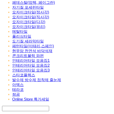
페데스탈(업텍, 페이그란)
자기질 포세린타일
모자이크타일(정사각)
모자이크타일(직사각)
모자이크타일(다각)
모자이크타일(유리)
메탈타일
폴리싱타일
도기질 세라믹타일
패턴타일(이태리,스페인)
현무암 천연석 바닥석재
콘크리트블럭 와편
인테리어타일 모음집1
인테리어타일 모음집2
인테리어타일 모음집3
스타코플렉스
발수제 방수제 접착제 줄눈제
아덱스
테라코
쌍곰
Online Store 특가세일
Search
검색