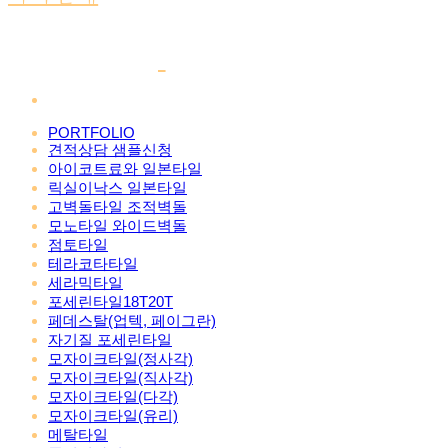
PORTFOLIO
견적상담 샘플신청
아이코트료와 일본타일
릭실이낙스 일본타일
고벽돌타일 조적벽돌
모노타일 와이드벽돌
점토타일
테라코타타일
세라믹타일
포세린타일18T20T
페데스탈(업텍, 페이그란)
자기질 포세린타일
모자이크타일(정사각)
모자이크타일(직사각)
모자이크타일(다각)
모자이크타일(유리)
메탈타일