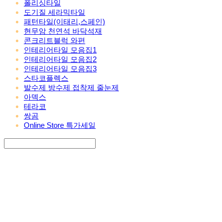
폴리싱타일
도기질 세라믹타일
패턴타일(이태리,스페인)
현무암 천연석 바닥석재
콘크리트블럭 와편
인테리어타일 모음집1
인테리어타일 모음집2
인테리어타일 모음집3
스타코플렉스
발수제 방수제 접착제 줄눈제
아덱스
테라코
쌍곰
Online Store 특가세일
Search
검색
Log In
로그인
Cart
장바구니