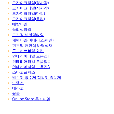
모자이크타일(정사각)
모자이크타일(직사각)
모자이크타일(다각)
모자이크타일(유리)
메탈타일
폴리싱타일
도기질 세라믹타일
패턴타일(이태리,스페인)
현무암 천연석 바닥석재
콘크리트블럭 와편
인테리어타일 모음집1
인테리어타일 모음집2
인테리어타일 모음집3
스타코플렉스
발수제 방수제 접착제 줄눈제
아덱스
테라코
쌍곰
Online Store 특가세일