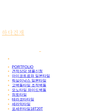
하다건재
PORTFOLIO
견적상담 샘플신청
아이코트료와 일본타일
릭실이낙스 일본타일
고벽돌타일 조적벽돌
모노타일 와이드벽돌
점토타일
테라코타타일
세라믹타일
포세린타일18T20T