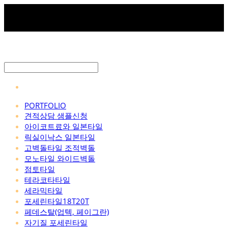
PORTFOLIO
견적상담 샘플신청
아이코트료와 일본타일
릭실이낙스 일본타일
고벽돌타일 조적벽돌
모노타일 와이드벽돌
점토타일
테라코타타일
세라믹타일
포세린타일18T20T
페데스탈(업텍, 페이그란)
자기질 포세린타일