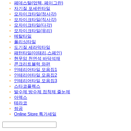
페데스탈(업텍, 페이그란)
자기질 포세린타일
모자이크타일(정사각)
모자이크타일(직사각)
모자이크타일(다각)
모자이크타일(유리)
메탈타일
폴리싱타일
도기질 세라믹타일
패턴타일(이태리,스페인)
현무암 천연석 바닥석재
콘크리트블럭 와편
인테리어타일 모음집1
인테리어타일 모음집2
인테리어타일 모음집3
스타코플렉스
발수제 방수제 접착제 줄눈제
아덱스
테라코
쌍곰
Online Store 특가세일
Search
검색