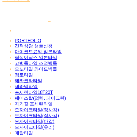
PORTFOLIO
견적상담 샘플신청
아이코트료와 일본타일
릭실이낙스 일본타일
고벽돌타일 조적벽돌
모노타일 와이드벽돌
점토타일
테라코타타일
세라믹타일
포세린타일18T20T
페데스탈(업텍, 페이그란)
자기질 포세린타일
모자이크타일(정사각)
모자이크타일(직사각)
모자이크타일(다각)
모자이크타일(유리)
메탈타일