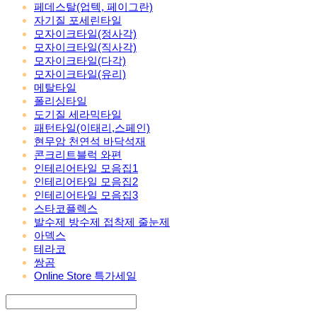
페데스탈(업텍, 페이그란)
자기질 포세린타일
모자이크타일(정사각)
모자이크타일(직사각)
모자이크타일(다각)
모자이크타일(유리)
메탈타일
폴리싱타일
도기질 세라믹타일
패턴타일(이태리,스페인)
현무암 천연석 바닥석재
콘크리트블럭 와편
인테리어타일 모음집1
인테리어타일 모음집2
인테리어타일 모음집3
스타코플렉스
발수제 방수제 접착제 줄눈제
아덱스
테라코
쌍곰
Online Store 특가세일
Search
검색