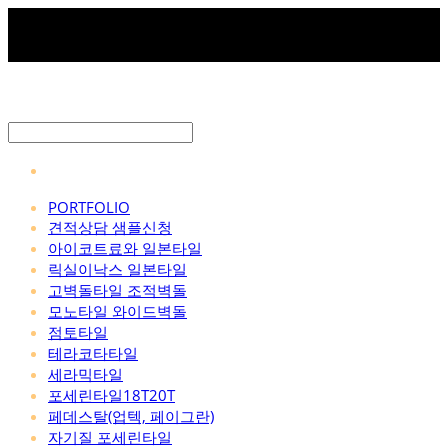
PORTFOLIO
견적상담 샘플신청
아이코트료와 일본타일
릭실이낙스 일본타일
고벽돌타일 조적벽돌
모노타일 와이드벽돌
점토타일
테라코타타일
세라믹타일
포세린타일18T20T
페데스탈(업텍, 페이그란)
자기질 포세린타일