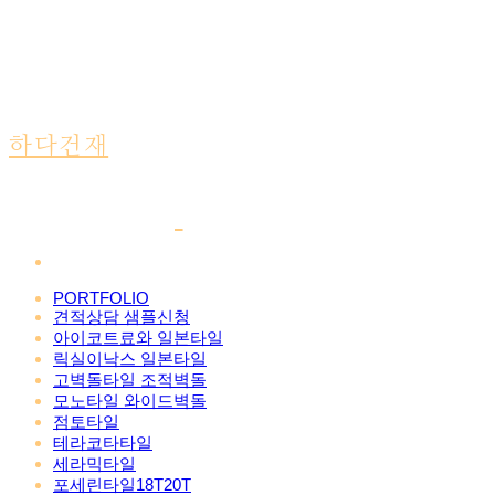
하다건재
PORTFOLIO
견적상담 샘플신청
아이코트료와 일본타일
릭실이낙스 일본타일
고벽돌타일 조적벽돌
모노타일 와이드벽돌
점토타일
테라코타타일
세라믹타일
포세린타일18T20T