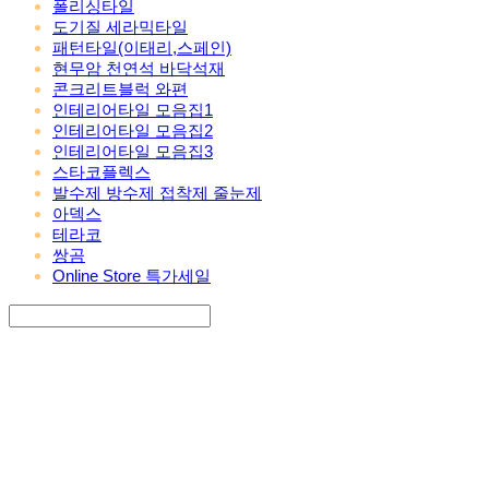
폴리싱타일
도기질 세라믹타일
패턴타일(이태리,스페인)
현무암 천연석 바닥석재
콘크리트블럭 와편
인테리어타일 모음집1
인테리어타일 모음집2
인테리어타일 모음집3
스타코플렉스
발수제 방수제 접착제 줄눈제
아덱스
테라코
쌍곰
Online Store 특가세일
Search
검색
Log In
로그인
Cart
장바구니