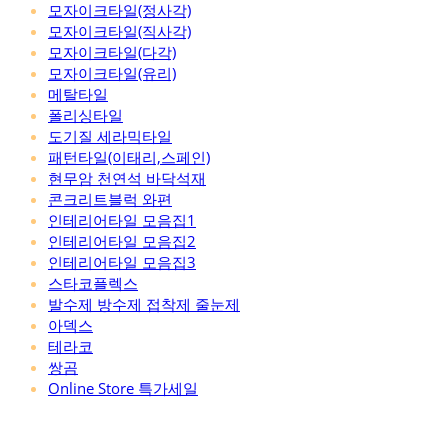
모자이크타일(정사각)
모자이크타일(직사각)
모자이크타일(다각)
모자이크타일(유리)
메탈타일
폴리싱타일
도기질 세라믹타일
패턴타일(이태리,스페인)
현무암 천연석 바닥석재
콘크리트블럭 와편
인테리어타일 모음집1
인테리어타일 모음집2
인테리어타일 모음집3
스타코플렉스
발수제 방수제 접착제 줄눈제
아덱스
테라코
쌍곰
Online Store 특가세일