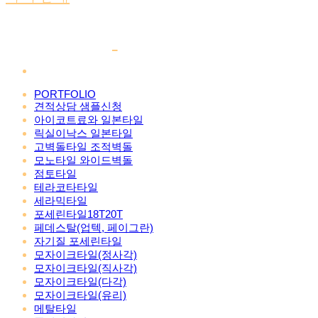
PORTFOLIO
견적상담 샘플신청
아이코트료와 일본타일
릭실이낙스 일본타일
고벽돌타일 조적벽돌
모노타일 와이드벽돌
점토타일
테라코타타일
세라믹타일
포세린타일18T20T
페데스탈(업텍, 페이그란)
자기질 포세린타일
모자이크타일(정사각)
모자이크타일(직사각)
모자이크타일(다각)
모자이크타일(유리)
메탈타일