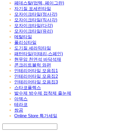
페데스탈(업텍, 페이그란)
자기질 포세린타일
모자이크타일(정사각)
모자이크타일(직사각)
모자이크타일(다각)
모자이크타일(유리)
메탈타일
폴리싱타일
도기질 세라믹타일
패턴타일(이태리,스페인)
현무암 천연석 바닥석재
콘크리트블럭 와편
인테리어타일 모음집1
인테리어타일 모음집2
인테리어타일 모음집3
스타코플렉스
발수제 방수제 접착제 줄눈제
아덱스
테라코
쌍곰
Online Store 특가세일
Search
검색