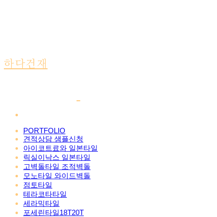
하다건재
PORTFOLIO
견적상담 샘플신청
아이코트료와 일본타일
릭실이낙스 일본타일
고벽돌타일 조적벽돌
모노타일 와이드벽돌
점토타일
테라코타타일
세라믹타일
포세린타일18T20T