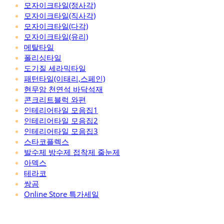
모자이크타일(정사각)
모자이크타일(직사각)
모자이크타일(다각)
모자이크타일(유리)
메탈타일
폴리싱타일
도기질 세라믹타일
패턴타일(이태리,스페인)
현무암 천연석 바닥석재
콘크리트블럭 와편
인테리어타일 모음집1
인테리어타일 모음집2
인테리어타일 모음집3
스타코플렉스
발수제 방수제 접착제 줄눈제
아덱스
테라코
쌍곰
Online Store 특가세일