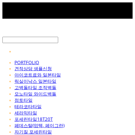
PORTFOLIO
견적상담 샘플신청
아이코트료와 일본타일
릭실이낙스 일본타일
고벽돌타일 조적벽돌
모노타일 와이드벽돌
점토타일
테라코타타일
세라믹타일
포세린타일18T20T
페데스탈(업텍, 페이그란)
자기질 포세린타일