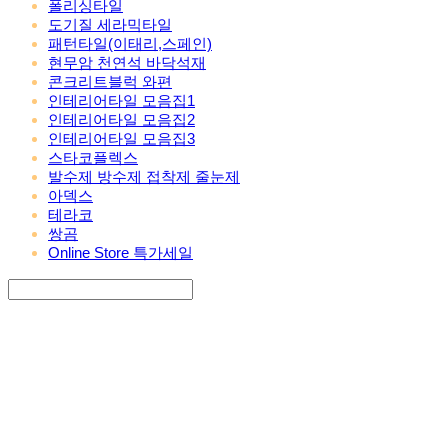
폴리싱타일
도기질 세라믹타일
패턴타일(이태리,스페인)
현무암 천연석 바닥석재
콘크리트블럭 와편
인테리어타일 모음집1
인테리어타일 모음집2
인테리어타일 모음집3
스타코플렉스
발수제 방수제 접착제 줄눈제
아덱스
테라코
쌍곰
Online Store 특가세일
Search
검색
Log In
로그인
Cart
장바구니