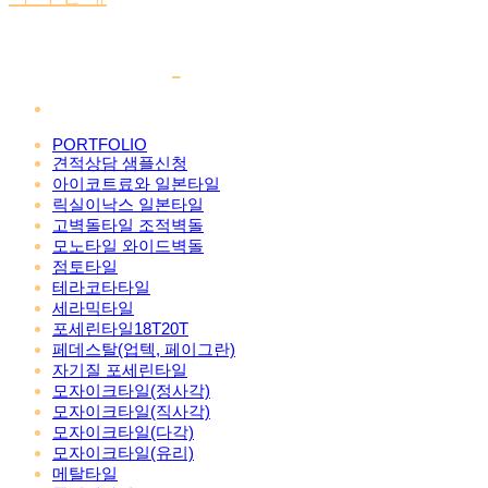
PORTFOLIO
견적상담 샘플신청
아이코트료와 일본타일
릭실이낙스 일본타일
고벽돌타일 조적벽돌
모노타일 와이드벽돌
점토타일
테라코타타일
세라믹타일
포세린타일18T20T
페데스탈(업텍, 페이그란)
자기질 포세린타일
모자이크타일(정사각)
모자이크타일(직사각)
모자이크타일(다각)
모자이크타일(유리)
메탈타일