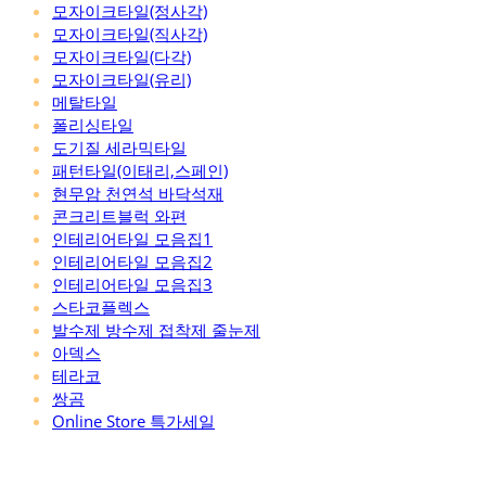
모자이크타일(정사각)
모자이크타일(직사각)
모자이크타일(다각)
모자이크타일(유리)
메탈타일
폴리싱타일
도기질 세라믹타일
패턴타일(이태리,스페인)
현무암 천연석 바닥석재
콘크리트블럭 와편
인테리어타일 모음집1
인테리어타일 모음집2
인테리어타일 모음집3
스타코플렉스
발수제 방수제 접착제 줄눈제
아덱스
테라코
쌍곰
Online Store 특가세일