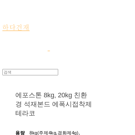
하다건재
에포스톤 8kg, 20kg 친환
경 석재본드 에폭시접착제
테라코
용량
8kg(주제4kg,경화제4g),