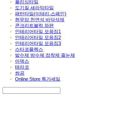
폴리싱타일
도기질 세라믹타일
패턴타일(이태리,스페인)
현무암 천연석 바닥석재
콘크리트블럭 와편
인테리어타일 모음집1
인테리어타일 모음집2
인테리어타일 모음집3
스타코플렉스
발수제 방수제 접착제 줄눈제
아덱스
테라코
쌍곰
Online Store 특가세일
Search
검색
Log In
로그인
Cart
장바구니