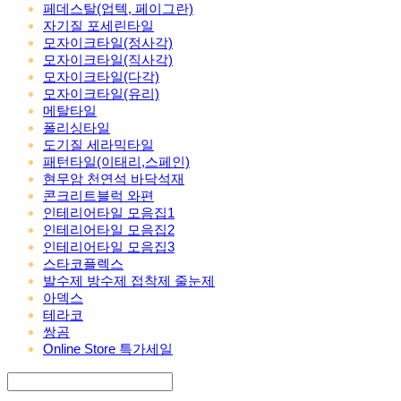
페데스탈(업텍, 페이그란)
자기질 포세린타일
모자이크타일(정사각)
모자이크타일(직사각)
모자이크타일(다각)
모자이크타일(유리)
메탈타일
폴리싱타일
도기질 세라믹타일
패턴타일(이태리,스페인)
현무암 천연석 바닥석재
콘크리트블럭 와편
인테리어타일 모음집1
인테리어타일 모음집2
인테리어타일 모음집3
스타코플렉스
발수제 방수제 접착제 줄눈제
아덱스
테라코
쌍곰
Online Store 특가세일
Search
검색