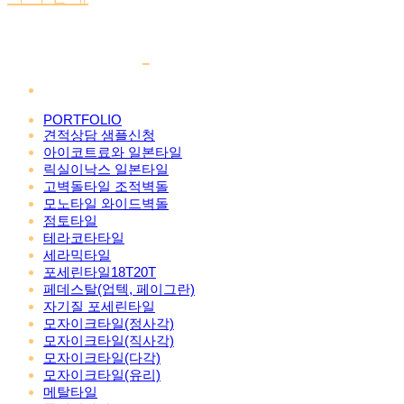
PORTFOLIO
견적상담 샘플신청
아이코트료와 일본타일
릭실이낙스 일본타일
고벽돌타일 조적벽돌
모노타일 와이드벽돌
점토타일
테라코타타일
세라믹타일
포세린타일18T20T
페데스탈(업텍, 페이그란)
자기질 포세린타일
모자이크타일(정사각)
모자이크타일(직사각)
모자이크타일(다각)
모자이크타일(유리)
메탈타일