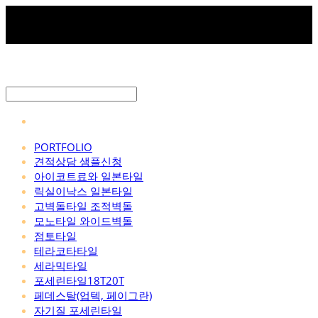
PORTFOLIO
견적상담 샘플신청
아이코트료와 일본타일
릭실이낙스 일본타일
고벽돌타일 조적벽돌
모노타일 와이드벽돌
점토타일
테라코타타일
세라믹타일
포세린타일18T20T
페데스탈(업텍, 페이그란)
자기질 포세린타일