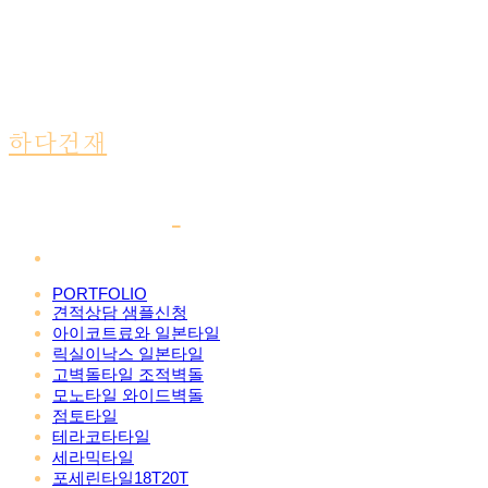
하다건재
PORTFOLIO
견적상담 샘플신청
아이코트료와 일본타일
릭실이낙스 일본타일
고벽돌타일 조적벽돌
모노타일 와이드벽돌
점토타일
테라코타타일
세라믹타일
포세린타일18T20T