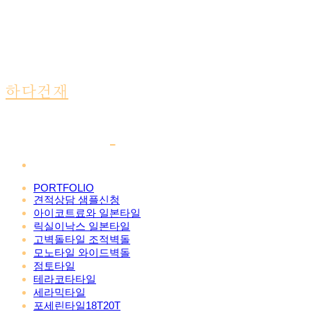
하다건재
PORTFOLIO
견적상담 샘플신청
아이코트료와 일본타일
릭실이낙스 일본타일
고벽돌타일 조적벽돌
모노타일 와이드벽돌
점토타일
테라코타타일
세라믹타일
포세린타일18T20T