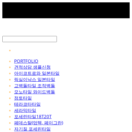
PORTFOLIO
견적상담 샘플신청
아이코트료와 일본타일
릭실이낙스 일본타일
고벽돌타일 조적벽돌
모노타일 와이드벽돌
점토타일
테라코타타일
세라믹타일
포세린타일18T20T
페데스탈(업텍, 페이그란)
자기질 포세린타일