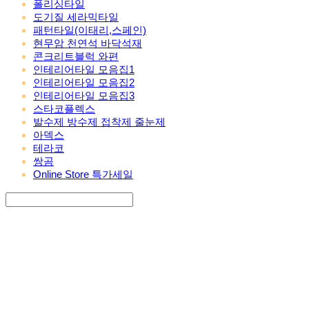
폴리싱타일
도기질 세라믹타일
패턴타일(이태리,스페인)
현무암 천연석 바닥석재
콘크리트블럭 와편
인테리어타일 모음집1
인테리어타일 모음집2
인테리어타일 모음집3
스타코플렉스
발수제 방수제 접착제 줄눈제
아덱스
테라코
쌍곰
Online Store 특가세일
Search
검색
Log In
로그인
Cart
장바구니