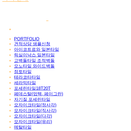
PORTFOLIO
견적상담 샘플신청
아이코트료와 일본타일
릭실이낙스 일본타일
고벽돌타일 조적벽돌
모노타일 와이드벽돌
점토타일
테라코타타일
세라믹타일
포세린타일18T20T
페데스탈(업텍, 페이그란)
자기질 포세린타일
모자이크타일(정사각)
모자이크타일(직사각)
모자이크타일(다각)
모자이크타일(유리)
메탈타일