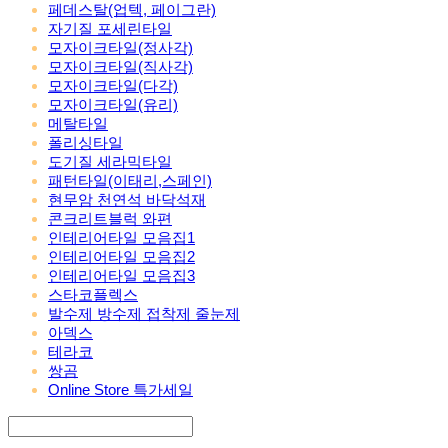
페데스탈(업텍, 페이그란)
자기질 포세린타일
모자이크타일(정사각)
모자이크타일(직사각)
모자이크타일(다각)
모자이크타일(유리)
메탈타일
폴리싱타일
도기질 세라믹타일
패턴타일(이태리,스페인)
현무암 천연석 바닥석재
콘크리트블럭 와편
인테리어타일 모음집1
인테리어타일 모음집2
인테리어타일 모음집3
스타코플렉스
발수제 방수제 접착제 줄눈제
아덱스
테라코
쌍곰
Online Store 특가세일
Search
검색