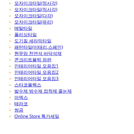
모자이크타일(정사각)
모자이크타일(직사각)
모자이크타일(다각)
모자이크타일(유리)
메탈타일
폴리싱타일
도기질 세라믹타일
패턴타일(이태리,스페인)
현무암 천연석 바닥석재
콘크리트블럭 와편
인테리어타일 모음집1
인테리어타일 모음집2
인테리어타일 모음집3
스타코플렉스
발수제 방수제 접착제 줄눈제
아덱스
테라코
쌍곰
Online Store 특가세일