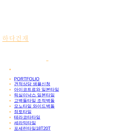
하다건재
PORTFOLIO
견적상담 샘플신청
아이코트료와 일본타일
릭실이낙스 일본타일
고벽돌타일 조적벽돌
모노타일 와이드벽돌
점토타일
테라코타타일
세라믹타일
포세린타일18T20T