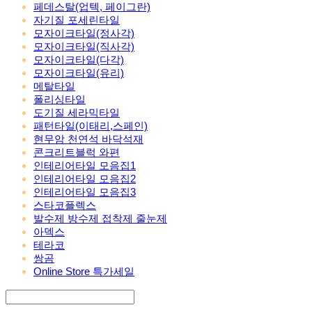
페데스탈(업텍, 페이그란)
자기질 포세린타일
모자이크타일(정사각)
모자이크타일(직사각)
모자이크타일(다각)
모자이크타일(유리)
메탈타일
폴리싱타일
도기질 세라믹타일
패턴타일(이태리,스페인)
현무암 천연석 바닥석재
콘크리트블럭 와편
인테리어타일 모음집1
인테리어타일 모음집2
인테리어타일 모음집3
스타코플렉스
발수제 방수제 접착제 줄눈제
아덱스
테라코
쌍곰
Online Store 특가세일
Search
검색