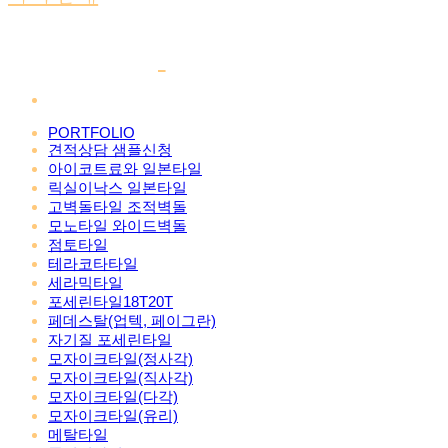
PORTFOLIO
견적상담 샘플신청
아이코트료와 일본타일
릭실이낙스 일본타일
고벽돌타일 조적벽돌
모노타일 와이드벽돌
점토타일
테라코타타일
세라믹타일
포세린타일18T20T
페데스탈(업텍, 페이그란)
자기질 포세린타일
모자이크타일(정사각)
모자이크타일(직사각)
모자이크타일(다각)
모자이크타일(유리)
메탈타일