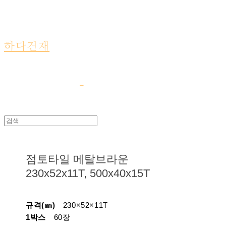
하다건재
점토타일 메탈브라운
230x52x11T, 500x40x15T
규격(㎜)
230×52×11T
1박스
60장