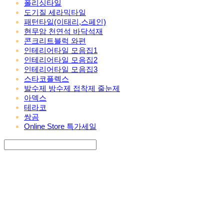
폴리싱타일
도기질 세라믹타일
패턴타일(이태리,스페인)
현무암 천연석 바닥석재
콘크리트블럭 와편
인테리어타일 모음집1
인테리어타일 모음집2
인테리어타일 모음집3
스타코플렉스
발수제 방수제 접착제 줄눈제
아덱스
테라코
쌍곰
Online Store 특가세일
Search
검색
Log In
로그인
Cart
장바구니