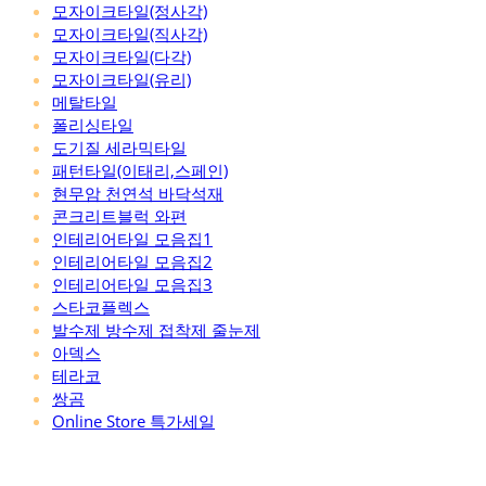
모자이크타일(정사각)
모자이크타일(직사각)
모자이크타일(다각)
모자이크타일(유리)
메탈타일
폴리싱타일
도기질 세라믹타일
패턴타일(이태리,스페인)
현무암 천연석 바닥석재
콘크리트블럭 와편
인테리어타일 모음집1
인테리어타일 모음집2
인테리어타일 모음집3
스타코플렉스
발수제 방수제 접착제 줄눈제
아덱스
테라코
쌍곰
Online Store 특가세일