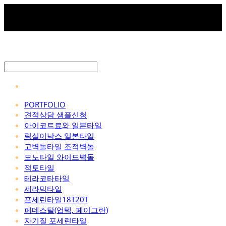
PORTFOLIO
견적상담 샘플신청
아이코트료와 일본타일
릭실이낙스 일본타일
고벽돌타일 조적벽돌
모노타일 와이드벽돌
점토타일
테라코타타일
세라믹타일
포세린타일18T20T
페데스탈(업텍, 페이그란)
자기질 포세린타일