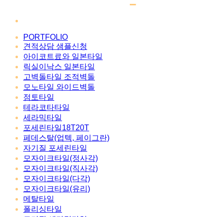
PORTFOLIO
견적상담 샘플신청
아이코트료와 일본타일
릭실이낙스 일본타일
고벽돌타일 조적벽돌
모노타일 와이드벽돌
점토타일
테라코타타일
세라믹타일
포세린타일18T20T
페데스탈(업텍, 페이그란)
자기질 포세린타일
모자이크타일(정사각)
모자이크타일(직사각)
모자이크타일(다각)
모자이크타일(유리)
메탈타일
폴리싱타일