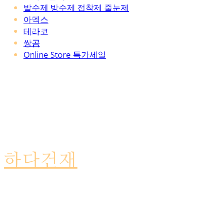
발수제 방수제 접착제 줄눈제
아덱스
테라코
쌍곰
Online Store 특가세일
하다건재