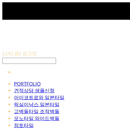
LOG IN
로그인
PORTFOLIO
견적상담 샘플신청
아이코트료와 일본타일
릭실이낙스 일본타일
고벽돌타일 조적벽돌
모노타일 와이드벽돌
점토타일