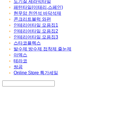
도기질 세라믹타일
패턴타일(이태리,스페인)
현무암 천연석 바닥석재
콘크리트블럭 와편
인테리어타일 모음집1
인테리어타일 모음집2
인테리어타일 모음집3
스타코플렉스
발수제 방수제 접착제 줄눈제
아덱스
테라코
쌍곰
Online Store 특가세일
Search
검색
Log In
로그인
Cart
장바구니