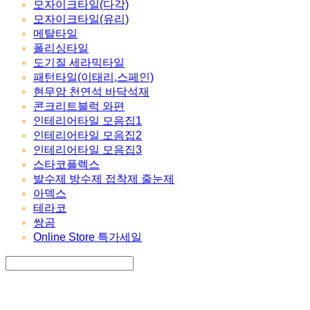
모자이크타일(다각)
모자이크타일(유리)
메탈타일
폴리싱타일
도기질 세라믹타일
패턴타일(이태리,스페인)
현무암 천연석 바닥석재
콘크리트블럭 와편
인테리어타일 모음집1
인테리어타일 모음집2
인테리어타일 모음집3
스타코플렉스
발수제 방수제 접착제 줄눈제
아덱스
테라코
쌍곰
Online Store 특가세일
Search
검색
Log In
로그인
Cart
장바구니