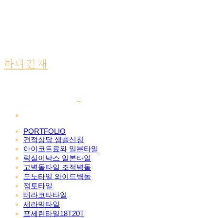
하다건재
PORTFOLIO
견적상담 샘플신청
아이코트료와 일본타일
릭실이낙스 일본타일
고벽돌타일 조적벽돌
모노타일 와이드벽돌
점토타일
테라코타타일
세라믹타일
포세린타일18T20T