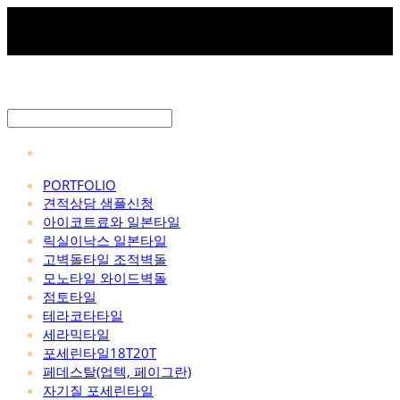
PORTFOLIO
견적상담 샘플신청
아이코트료와 일본타일
릭실이낙스 일본타일
고벽돌타일 조적벽돌
모노타일 와이드벽돌
점토타일
테라코타타일
세라믹타일
포세린타일18T20T
페데스탈(업텍, 페이그란)
자기질 포세린타일