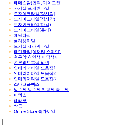
페데스탈(업텍, 페이그란)
자기질 포세린타일
모자이크타일(정사각)
모자이크타일(직사각)
모자이크타일(다각)
모자이크타일(유리)
메탈타일
폴리싱타일
도기질 세라믹타일
패턴타일(이태리,스페인)
현무암 천연석 바닥석재
콘크리트블럭 와편
인테리어타일 모음집1
인테리어타일 모음집2
인테리어타일 모음집3
스타코플렉스
발수제 방수제 접착제 줄눈제
아덱스
테라코
쌍곰
Online Store 특가세일
Search
검색