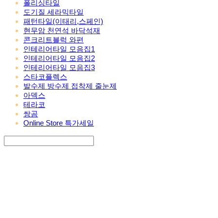
폴리싱타일
도기질 세라믹타일
패턴타일(이태리,스페인)
현무암 천연석 바닥석재
콘크리트블럭 와편
인테리어타일 모음집1
인테리어타일 모음집2
인테리어타일 모음집3
스타코플렉스
발수제 방수제 접착제 줄눈제
아덱스
테라코
쌍곰
Online Store 특가세일
Search
검색
Log In
로그인
Cart
장바구니