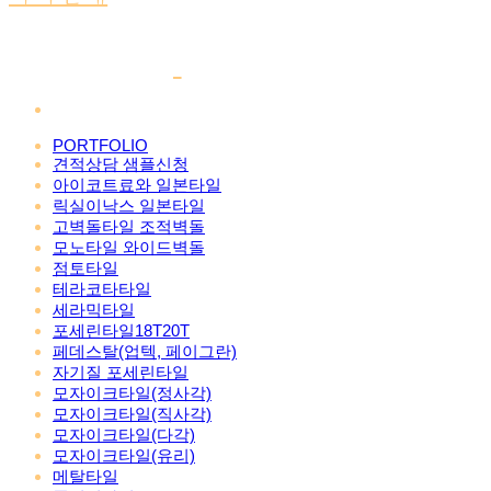
PORTFOLIO
견적상담 샘플신청
아이코트료와 일본타일
릭실이낙스 일본타일
고벽돌타일 조적벽돌
모노타일 와이드벽돌
점토타일
테라코타타일
세라믹타일
포세린타일18T20T
페데스탈(업텍, 페이그란)
자기질 포세린타일
모자이크타일(정사각)
모자이크타일(직사각)
모자이크타일(다각)
모자이크타일(유리)
메탈타일