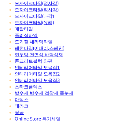
모자이크타일(정사각)
모자이크타일(직사각)
모자이크타일(다각)
모자이크타일(유리)
메탈타일
폴리싱타일
도기질 세라믹타일
패턴타일(이태리,스페인)
현무암 천연석 바닥석재
콘크리트블럭 와편
인테리어타일 모음집1
인테리어타일 모음집2
인테리어타일 모음집3
스타코플렉스
발수제 방수제 접착제 줄눈제
아덱스
테라코
쌍곰
Online Store 특가세일