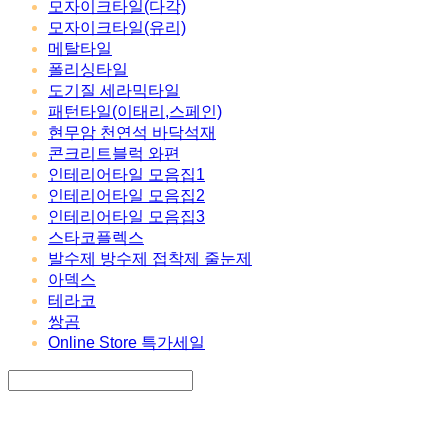
모자이크타일(다각)
모자이크타일(유리)
메탈타일
폴리싱타일
도기질 세라믹타일
패턴타일(이태리,스페인)
현무암 천연석 바닥석재
콘크리트블럭 와편
인테리어타일 모음집1
인테리어타일 모음집2
인테리어타일 모음집3
스타코플렉스
발수제 방수제 접착제 줄눈제
아덱스
테라코
쌍곰
Online Store 특가세일
Search
검색
Log In
로그인
Cart
장바구니