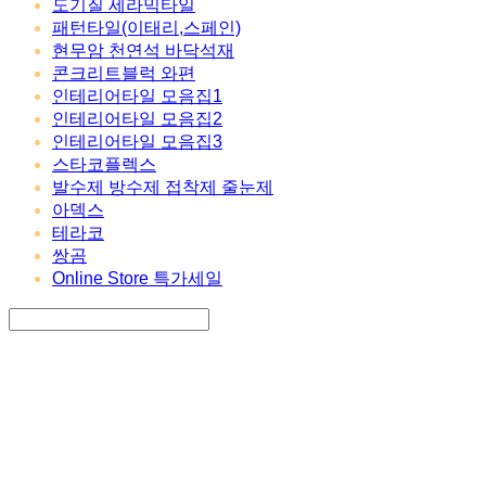
도기질 세라믹타일
패턴타일(이태리,스페인)
현무암 천연석 바닥석재
콘크리트블럭 와편
인테리어타일 모음집1
인테리어타일 모음집2
인테리어타일 모음집3
스타코플렉스
발수제 방수제 접착제 줄눈제
아덱스
테라코
쌍곰
Online Store 특가세일
Search
검색
Log In
로그인
Cart
장바구니