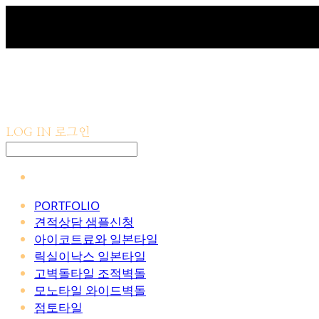
LOG IN
로그인
PORTFOLIO
견적상담 샘플신청
아이코트료와 일본타일
릭실이낙스 일본타일
고벽돌타일 조적벽돌
모노타일 와이드벽돌
점토타일