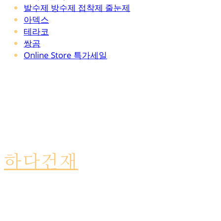
발수제 방수제 접착제 줄눈제
아덱스
테라코
쌍곰
Online Store 특가세일
하다건재