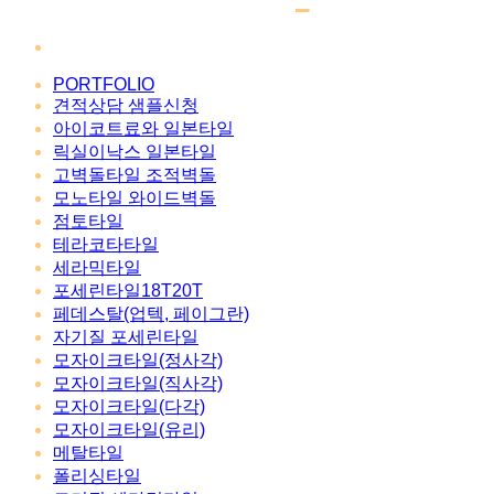
PORTFOLIO
견적상담 샘플신청
아이코트료와 일본타일
릭실이낙스 일본타일
고벽돌타일 조적벽돌
모노타일 와이드벽돌
점토타일
테라코타타일
세라믹타일
포세린타일18T20T
페데스탈(업텍, 페이그란)
자기질 포세린타일
모자이크타일(정사각)
모자이크타일(직사각)
모자이크타일(다각)
모자이크타일(유리)
메탈타일
폴리싱타일