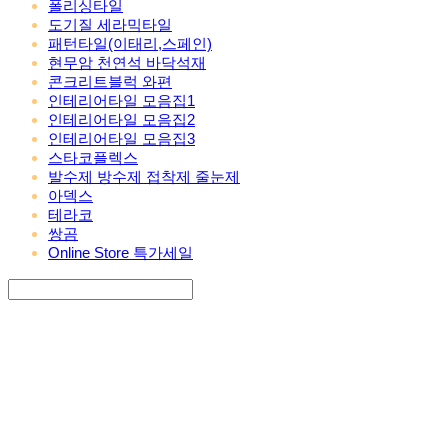
폴리싱타일
도기질 세라믹타일
패턴타일(이태리,스페인)
현무암 천연석 바닥석재
콘크리트블럭 와편
인테리어타일 모음집1
인테리어타일 모음집2
인테리어타일 모음집3
스타코플렉스
발수제 방수제 접착제 줄눈제
아덱스
테라코
쌍곰
Online Store 특가세일
Search
검색
Log In
로그인
Cart
장바구니