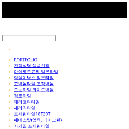
PORTFOLIO
견적상담 샘플신청
아이코트료와 일본타일
릭실이낙스 일본타일
고벽돌타일 조적벽돌
모노타일 와이드벽돌
점토타일
테라코타타일
세라믹타일
포세린타일18T20T
페데스탈(업텍, 페이그란)
자기질 포세린타일