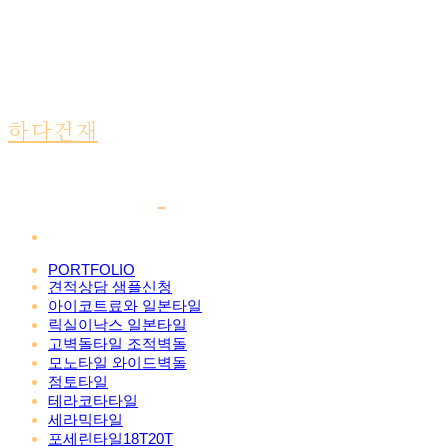
하다건재
PORTFOLIO
견적상담 샘플신청
아이코트료와 일본타일
릭실이낙스 일본타일
고벽돌타일 조적벽돌
모노타일 와이드벽돌
점토타일
테라코타타일
세라믹타일
포세린타일18T20T