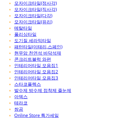
모자이크타일(정사각)
모자이크타일(직사각)
모자이크타일(다각)
모자이크타일(유리)
메탈타일
폴리싱타일
도기질 세라믹타일
패턴타일(이태리,스페인)
현무암 천연석 바닥석재
콘크리트블럭 와편
인테리어타일 모음집1
인테리어타일 모음집2
인테리어타일 모음집3
스타코플렉스
발수제 방수제 접착제 줄눈제
아덱스
테라코
쌍곰
Online Store 특가세일