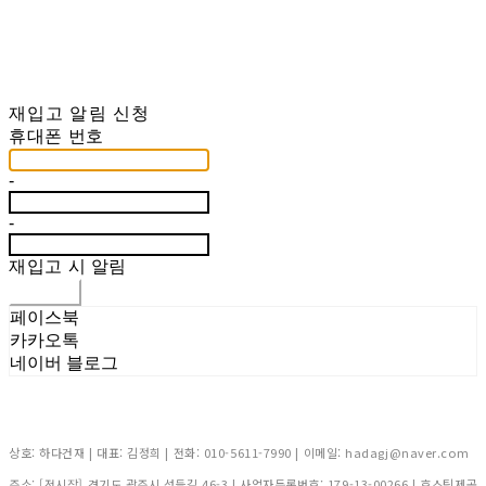
재입고 알림 신청
휴대폰 번호
-
-
재입고 시 알림
신청하기
페이스북
카카오톡
네이버 블로그
상호: 하다건재 | 대표: 김정희 | 전화: 010-5611-7990 | 이메일: hadagj@naver.com
주소: [전시장] 경기도 광주시 성들길 46-3 | 사업자등록번호:
179-13-00266
| 호스팅제공