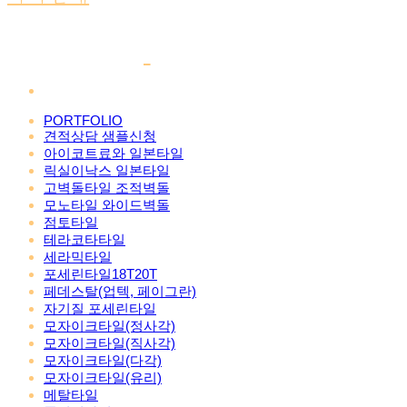
PORTFOLIO
견적상담 샘플신청
아이코트료와 일본타일
릭실이낙스 일본타일
고벽돌타일 조적벽돌
모노타일 와이드벽돌
점토타일
테라코타타일
세라믹타일
포세린타일18T20T
페데스탈(업텍, 페이그란)
자기질 포세린타일
모자이크타일(정사각)
모자이크타일(직사각)
모자이크타일(다각)
모자이크타일(유리)
메탈타일