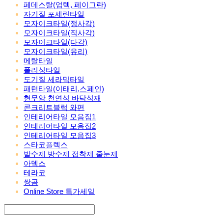
페데스탈(업텍, 페이그란)
자기질 포세린타일
모자이크타일(정사각)
모자이크타일(직사각)
모자이크타일(다각)
모자이크타일(유리)
메탈타일
폴리싱타일
도기질 세라믹타일
패턴타일(이태리,스페인)
현무암 천연석 바닥석재
콘크리트블럭 와편
인테리어타일 모음집1
인테리어타일 모음집2
인테리어타일 모음집3
스타코플렉스
발수제 방수제 접착제 줄눈제
아덱스
테라코
쌍곰
Online Store 특가세일
Search
검색