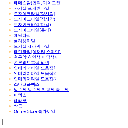
페데스탈(업텍, 페이그란)
자기질 포세린타일
모자이크타일(정사각)
모자이크타일(직사각)
모자이크타일(다각)
모자이크타일(유리)
메탈타일
폴리싱타일
도기질 세라믹타일
패턴타일(이태리,스페인)
현무암 천연석 바닥석재
콘크리트블럭 와편
인테리어타일 모음집1
인테리어타일 모음집2
인테리어타일 모음집3
스타코플렉스
발수제 방수제 접착제 줄눈제
아덱스
테라코
쌍곰
Online Store 특가세일
Search
검색