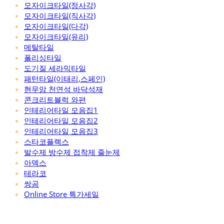
모자이크타일(정사각)
모자이크타일(직사각)
모자이크타일(다각)
모자이크타일(유리)
메탈타일
폴리싱타일
도기질 세라믹타일
패턴타일(이태리,스페인)
현무암 천연석 바닥석재
콘크리트블럭 와편
인테리어타일 모음집1
인테리어타일 모음집2
인테리어타일 모음집3
스타코플렉스
발수제 방수제 접착제 줄눈제
아덱스
테라코
쌍곰
Online Store 특가세일