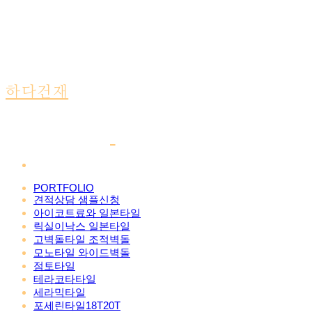
하다건재
PORTFOLIO
견적상담 샘플신청
아이코트료와 일본타일
릭실이낙스 일본타일
고벽돌타일 조적벽돌
모노타일 와이드벽돌
점토타일
테라코타타일
세라믹타일
포세린타일18T20T