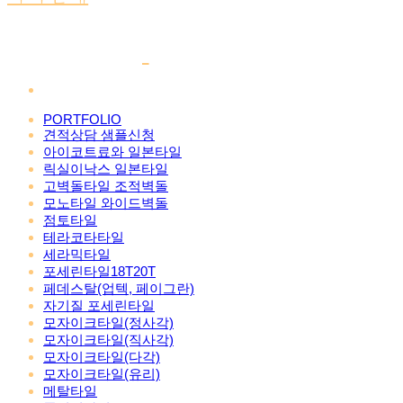
PORTFOLIO
견적상담 샘플신청
아이코트료와 일본타일
릭실이낙스 일본타일
고벽돌타일 조적벽돌
모노타일 와이드벽돌
점토타일
테라코타타일
세라믹타일
포세린타일18T20T
페데스탈(업텍, 페이그란)
자기질 포세린타일
모자이크타일(정사각)
모자이크타일(직사각)
모자이크타일(다각)
모자이크타일(유리)
메탈타일