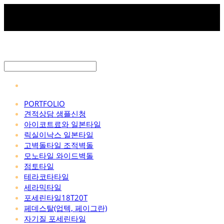
PORTFOLIO
견적상담 샘플신청
아이코트료와 일본타일
릭실이낙스 일본타일
고벽돌타일 조적벽돌
모노타일 와이드벽돌
점토타일
테라코타타일
세라믹타일
포세린타일18T20T
페데스탈(업텍, 페이그란)
자기질 포세린타일