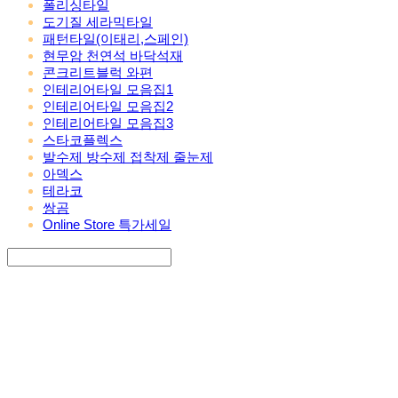
폴리싱타일
도기질 세라믹타일
패턴타일(이태리,스페인)
현무암 천연석 바닥석재
콘크리트블럭 와편
인테리어타일 모음집1
인테리어타일 모음집2
인테리어타일 모음집3
스타코플렉스
발수제 방수제 접착제 줄눈제
아덱스
테라코
쌍곰
Online Store 특가세일
Search
검색
Log In
로그인
Cart
장바구니